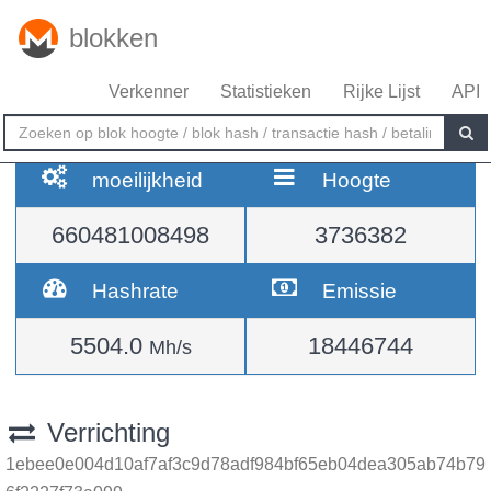
blokken
Verkenner
Statistieken
Rijke Lijst
API
moeilijkheid
Hoogte
660481008498
3736382
Hashrate
Emissie
5504.0
18446744
Mh/s
Verrichting
1ebee0e004d10af7af3c9d78adf984bf65eb04dea305ab74b79