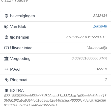
6f2227f73a099
bevestigingen
2132434
Van Blok
1603948
tijdstempel
2018-06-27 03:15:29 UTC
Uitvoer totaal
Vertrouwelijk
Vergoeding
0.009031880000 XMR
MAAT
13227 B
Ringmaat
7
EXTRA
02210038090aeb53b446d892eae86a88f05ce1c68eebfa6daa416
3b0d18f2a5a9d5f4c01863eb4254483f3dc48000fc7defc978263f6
81c88ea5f7dca13e4f9dcdb654a3