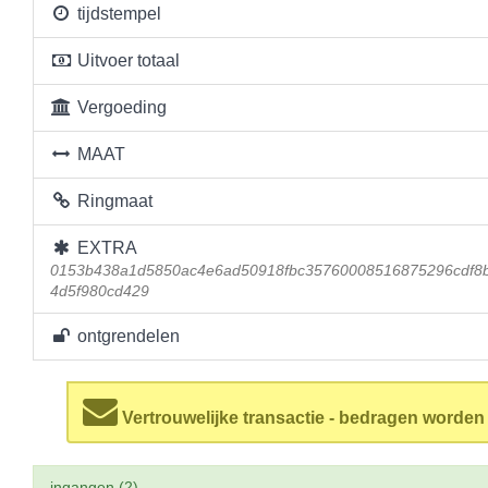
tijdstempel
Uitvoer totaal
Vergoeding
MAAT
Ringmaat
EXTRA
0153b438a1d5850ac4e6ad50918fbc35760008516875296cdf8
4d5f980cd429
ontgrendelen
Vertrouwelijke transactie - bedragen worde
ingangen (2)