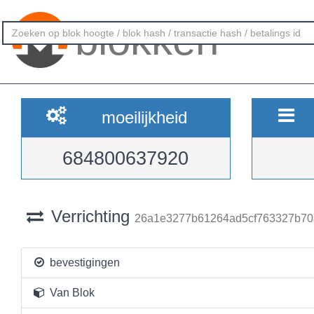
blokken
moeilijkheid
684800637920
Verrichting
26a1e3277b61264ad5cf763327b70
bevestigingen
Van Blok