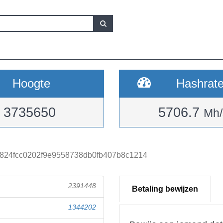
Hoogte
Hashrat
3735650
5706.7
Mh/
824fcc0202f9e9558738db0fb407b8c1214
2391448
Betaling bewijzen
1344202