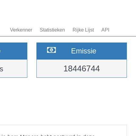
Verkenner
Statistieken
Rijke Lijst
API
e
Emissie
18446744
s