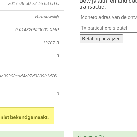
Bewijs aan iemand dat
2017-06-30 23:16:53 UTC
transactie:
Vertrouwelijk
0.014820520000 XMR
13267 B
3
be96902cdd4c07d020901d2f1
0
n niet bekendgemaakt.
uitgangen (2)