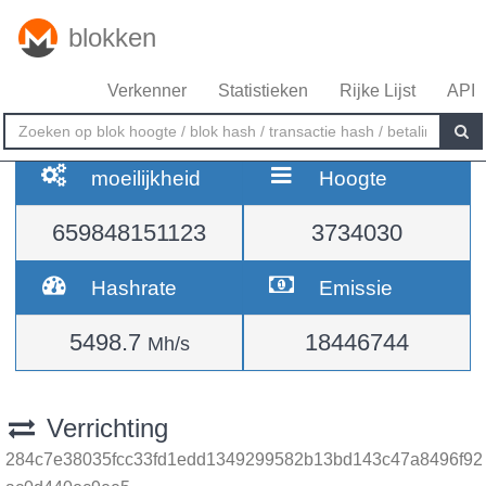
blokken
Verkenner
Statistieken
Rijke Lijst
API
moeilijkheid
Hoogte
659848151123
3734030
Hashrate
Emissie
5498.7
18446744
Mh/s
Verrichting
284c7e38035fcc33fd1edd1349299582b13bd143c47a8496f92