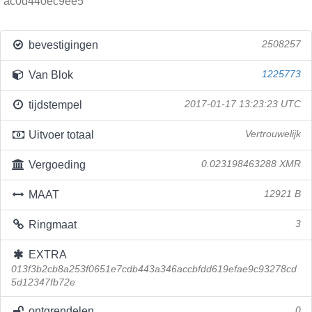
ac0d440ec9ee5
bevestigingen
2508257
Van Blok
1225773
tijdstempel
2017-01-17 13:23:23 UTC
Uitvoer totaal
Vertrouwelijk
Vergoeding
0.023198463288 XMR
MAAT
12921 B
Ringmaat
3
EXTRA
013f3b2cb8a253f0651e7cdb443a346accbfdd619efae9c93278cd
5d12347fb72e
ontgrendelen
0