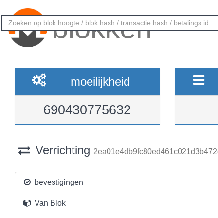
blokken
moeilijkheid
690430775632
Verrichting
2ea01e4db9fc80ed461c021d3b47
bevestigingen
Van Blok