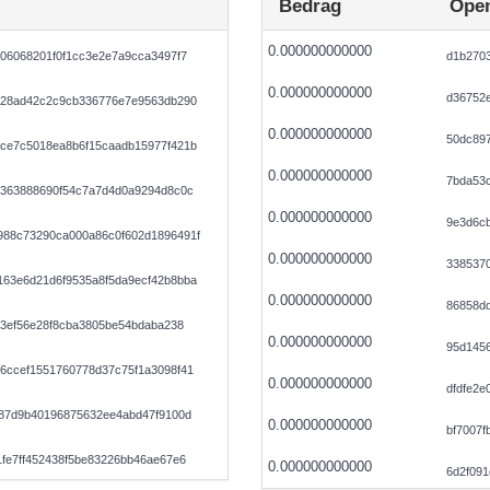
Bedrag
Open
0.000000000000
06068201f0f1cc3e2e7a9cca3497f7
d1b270
0.000000000000
d36752
428ad42c2c9cb336776e7e9563db290
0.000000000000
50dc89
ce7c5018ea8b6f15caadb15977f421b
0.000000000000
7bda53
1363888690f54c7a7d4d0a9294d8c0c
0.000000000000
9e3d6c
88c73290ca000a86c0f602d1896491f
0.000000000000
338537
63e6d21d6f9535a8f5da9ecf42b8bba
0.000000000000
86858dd
a3ef56e28f8cba3805be54bdaba238
0.000000000000
95d145
6ccef1551760778d37c75f1a3098f41
0.000000000000
dfdfe2e
187d9b40196875632ee4abd47f9100d
0.000000000000
bf7007f
fe7ff452438f5be83226bb46ae67e6
0.000000000000
6d2f09