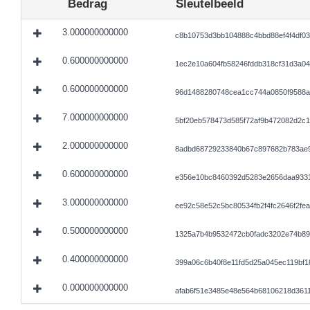
Bedrag
Sleutelbeeld
3.000000000000
c8b10753d3bb104888c4bbd88ef4f4df03
0.600000000000
1ec2e10a604fb58246fddb318cf31d3a0
0.600000000000
96d1488280748cea1cc744a0850f9588a
7.000000000000
5bf20eb578473d585f72af9b472082d2c
2.000000000000
8adbd68729233840b67c897682b783ae9
0.600000000000
e356e10bc8460392d5283e2656daa9331
3.000000000000
ee92c58e52c5bc80534fb2f4fc2646f2fe
0.500000000000
1325a7b4b9532472cb0fadc3202e74b89
0.400000000000
399a06c6b40f8e11fd5d25a045ec119bf
0.000000000000
afab6f51e3485e48e564b68106218d3611