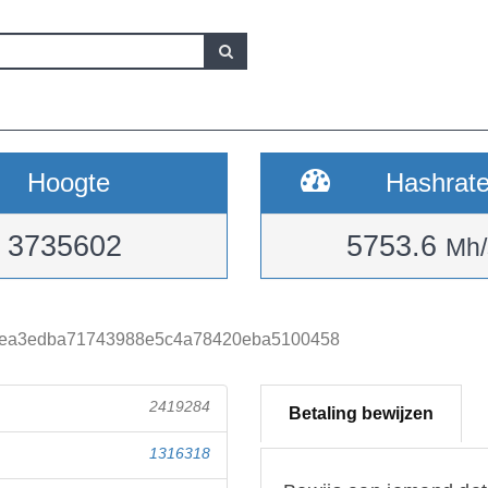
Hoogte
Hashrat
3735602
5753.6
Mh/
2ea3edba71743988e5c4a78420eba5100458
2419284
Betaling bewijzen
1316318