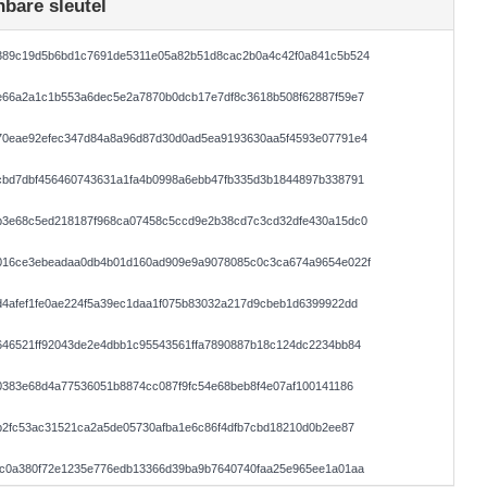
bare sleutel
389c19d5b6bd1c7691de5311e05a82b51d8cac2b0a4c42f0a841c5b524
e66a2a1c1b553a6dec5e2a7870b0dcb17e7df8c3618b508f62887f59e7
70eae92efec347d84a8a96d87d30d0ad5ea9193630aa5f4593e07791e4
cbd7dbf456460743631a1fa4b0998a6ebb47fb335d3b1844897b338791
b3e68c5ed218187f968ca07458c5ccd9e2b38cd7c3cd32dfe430a15dc0
016ce3ebeadaa0db4b01d160ad909e9a9078085c0c3ca674a9654e022f
4afef1fe0ae224f5a39ec1daa1f075b83032a217d9cbeb1d6399922dd
646521ff92043de2e4dbb1c95543561ffa7890887b18c124dc2234bb84
0383e68d4a77536051b8874cc087f9fc54e68beb8f4e07af100141186
b2fc53ac31521ca2a5de05730afba1e6c86f4dfb7cbd18210d0b2ee87
1c0a380f72e1235e776edb13366d39ba9b7640740faa25e965ee1a01aa