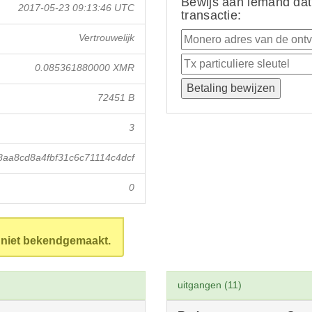
Bewijs aan iemand dat
2017-05-23 09:13:46 UTC
transactie:
Vertrouwelijk
0.085361880000 XMR
72451 B
3
aa8cd8a4fbf31c6c71114c4dcf
0
n niet bekendgemaakt.
uitgangen (11)