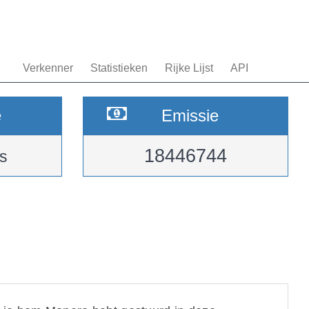
Verkenner
Statistieken
Rijke Lijst
API
e
Emissie
18446744
s