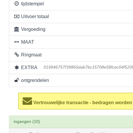
tijdstempel
Uitvoer totaal
Vergoeding
MAAT
Ringmaat
EXTRA
019946757f39865dab7bc15708e58fcec04f5208
ontgrendelen
Vertrouwelijke transactie - bedragen worde
ingangen (10)