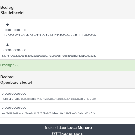
Bedrag
Sleutelbeeld
0.000000000000
a1bc5696a093ae1fa1c09bef123a5c1acb710354269e2eacd4fe1b1ed86961d4
0.000000000000
3ab7379022db66d4b309253b900bec773c60068f73db896d4f5f4eb1cd995581
uitgangen (2)
Bedrag
Openbare sleutel
0.000000000000
8510a4bcad1b68c3a036f16c22551465d0ba178b0757b1d36b0b6ffbcdbcec39
0.000000000000
7e637f0cba00e0cd3ea9b5663c239ddd27f42efc67730e96ea5c57f4f92c447a
Bediend door
LocalMonero
🇳🇱 Nederlands