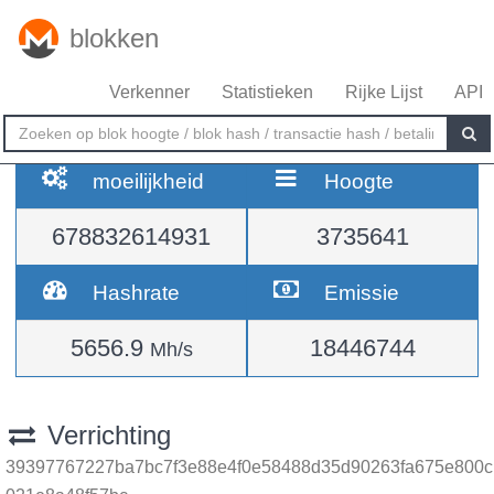
blokken
Verkenner
Statistieken
Rijke Lijst
API
moeilijkheid
Hoogte
678832614931
3735641
Hashrate
Emissie
5656.9
18446744
Mh/s
Verrichting
39397767227ba7bc7f3e88e4f0e58488d35d90263fa675e800c