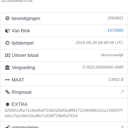
021e8a48f57bc
bevestigingen
2064661
Van Blok
1670980
tijdstempel
2018-09-28 04:49:58 UTC
Uitvoer totaal
Vertrouwelijk
Vergoeding
0.002139900000 XMR
MAAT
13802 B
Ringmaat
7
EXTRA
020901d5e71c6b45df715b018df3e488171104448c511a7266f37f
e0cc7a2c6b51bc8fe7c928f719bf5d7614
ontgrendelen
0