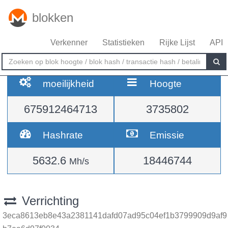
blokken
Verkenner
Statistieken
Rijke Lijst
API
moeilijkheid
Hoogte
675912464713
3735802
Hashrate
Emissie
5632.6
18446744
Mh/s
Verrichting
3eca8613eb8e43a2381141dafd07ad95c04ef1b3799909d9af9