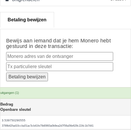
Betaling bewijzen
Bewijs aan iemand dat je hem Monero hebt
gestuurd in deze transactie:
uitgangen (1)
Bedrag
Openbare sleutel
3.539750290555
3799b42fad10ccba51ac5cb41fe79d0993a0b9ea2d7f56a56e629c224c1b7441