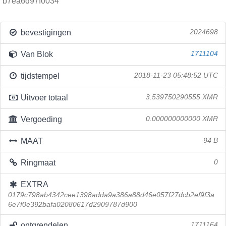
b7ea6d97f0034
bevestigingen
2024698
Van Blok
1711104
tijdstempel
2018-11-23 05:48:52 UTC
Uitvoer totaal
3.539750290555 XMR
Vergoeding
0.000000000000 XMR
MAAT
94 B
Ringmaat
0
EXTRA
0179c798ab4342cee1398adda9a386a88d46e057f27dcb2ef9f3a
6e7f0e392bafa02080617d2909787d900
ontgrendelen
1711164