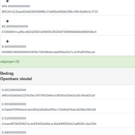
600.000000000000
965145cb132aae82e6b25bf306986c27a062ba60b8b2289c296c65a69cbc5719
80.000000000000
47449d64cfca28bcdb02d24847a056645c06160df7306668d6d4bb9980f4dbc8
9.000000000000
6d3089b7d6940df440204f09e720b36b4dcada6f90ee6117ca13ffa85358acad
uitgangen (8)
Bedrag
Openbare sleutel
0.001000000000
d991e5d3af0ab21155e29ac5ff370615df4ecb3fb3b5a25eb3a2d5c69ad021a0
0.003000000000
b13dda978359fafe4cbb1465d1d05d8a3595ec702bf6a976afcb8288e2085196
0.010000000000
e1eaee8078d354927acde40f3d21bd0dcac4bb4df8592b4a7ad8028c1da143fe
0.080000000000