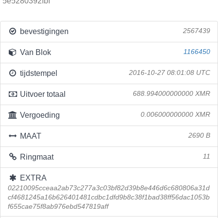
5e5280392fbf
bevestigingen
2567439
Van Blok
1166450
tijdstempel
2016-10-27 08:01:08 UTC
Uitvoer totaal
688.994000000000 XMR
Vergoeding
0.006000000000 XMR
MAAT
2690 B
Ringmaat
11
EXTRA
02210095cceaa2ab73c277a3c03bf82d39b8e446d6c680806a31d
cf4681245a16b626401481cdbc1dfd9b8c38f1bad38ff56dac1053b
f655cae75f8ab976ebd547819aff