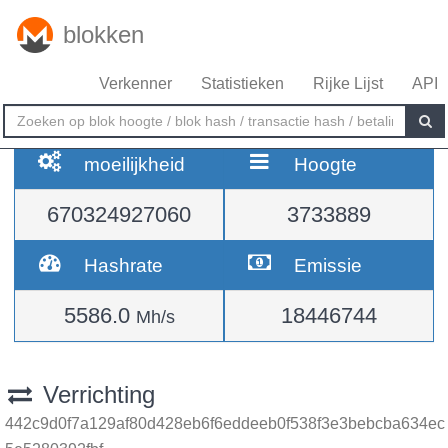
blokken
Verkenner
Statistieken
Rijke Lijst
API
moeilijkheid
Hoogte
670324927060
3733889
Hashrate
Emissie
5586.0
18446744
Mh/s
Verrichting
442c9d0f7a129af80d428eb6f6eddeeb0f538f3e3bebcba634ec