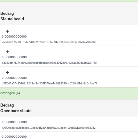
Bedrag
Sleutelbeeld
0.000000000000
efeebb5175f10b7fabb510b71f240cf571ac91cfd0c5a5cf0c9ce9732a40e3b0
0.000000000000
b33e36f47f174df9a2bbe9ddb6fbdd60967e53982a9d7d25ae2f08a3d0a27f7e
0.000000000000
b2ff563a3749576919243af9af503f37bee1c3893336cc6289b81dc8c5c4ae79
uitgangen (6)
Bedrag
Openbare sleutel
0.000000000000
f90f09b8afca2b68bbc108be04f2d0fad597a9c936e4f10ed2a1ab07fef53032
0.000000000000