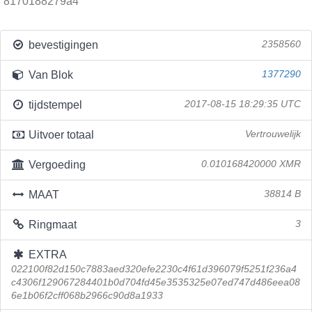
8170188279a4
bevestigingen
2358560
Van Blok
1377290
tijdstempel
2017-08-15 18:29:35 UTC
Uitvoer totaal
Vertrouwelijk
Vergoeding
0.010168420000 XMR
MAAT
38814 B
Ringmaat
3
EXTRA
022100f82d150c7883aed320efe2230c4f61d396079f5251f236a4
c4306f129067284401b0d704fd45e3535325e07ed747d486eea08
6e1b06f2cff068b2966c90d8a1933