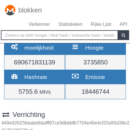
blokken
Verkenner
Statistieken
Rijke Lijst
API
moeilijkheid
Hoogte
690671831139
3735850
Hashrate
Emissie
5755.6
18446744
Mh/s
Verrichting
449e92625bbabe6dafff97ce9dbbbfb7704e40e4cf33a95d38e2