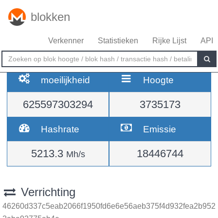
blokken
Verkenner
Statistieken
Rijke Lijst
API
moeilijkheid
Hoogte
625597303294
3735173
Hashrate
Emissie
5213.3
18446744
Mh/s
Verrichting
46260d337c5eab2066f1950fd6e6e56aeb375f4d932fea2b952