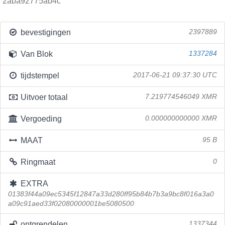
2aba92775ab4c
bevestigingen
2397889
Van Blok
1337284
tijdstempel
2017-06-21 09:37:30 UTC
Uitvoer totaal
7.219774546049 XMR
Vergoeding
0.000000000000 XMR
MAAT
95 B
Ringmaat
0
EXTRA
01383f44a09ec5345f12847a33d280ff95b84b7b3a9bc8f016a3a0
a09c91aed33f02080000001be5080500
ontgrendelen
1337344