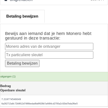
Betaling bewijzen
Bewijs aan iemand dat je hem Monero hebt
gestuurd in deze transactie:
uitgangen (1)
Bedrag
Openbare sleutel
7.219774546049
6a262713a8c72b9812d7486bedad9a6f628b7a4484cd2700a2c82bd7bda3fbe5