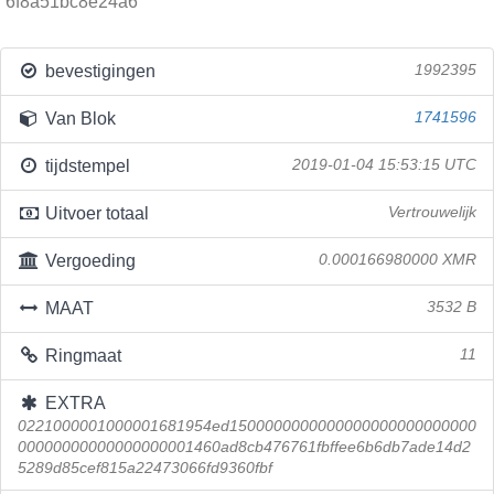
6f8a51bc8e24a6
bevestigingen
1992395
Van Blok
1741596
tijdstempel
2019-01-04 15:53:15 UTC
Uitvoer totaal
Vertrouwelijk
Vergoeding
0.000166980000 XMR
MAAT
3532 B
Ringmaat
11
EXTRA
0221000001000001681954ed1500000000000000000000000000
00000000000000000001460ad8cb476761fbffee6b6db7ade14d2
5289d85cef815a22473066fd9360fbf