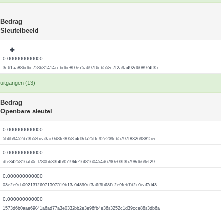
Bedrag
Sleutelbeeld
0.000000000000
3c61aa88bdbc728b31414ccbdbe8b0e75a697f6cb558c7f2a9a492d608924f35
uitgangen (13)
Bedrag
Openbare sleutel
0.000000000000
5b6b9452d73b58bea3ac0d8fe3058a4d3da25ffc92e209cb5797f832698815ec
0.000000000000
dfe3425816ab0cd780bb33f4b9519f4e16f8160454d6790e03f3b798db69ef29
0.000000000000
03e2e9cb09213726071507519b13a64890cf3a6f9b687c2e9feb7d2c6eaf7d43
0.000000000000
1573d6b0aae69041a6ad77a3e0332bb2e3e96fb4e36a3252c1d39cce88a3db6a