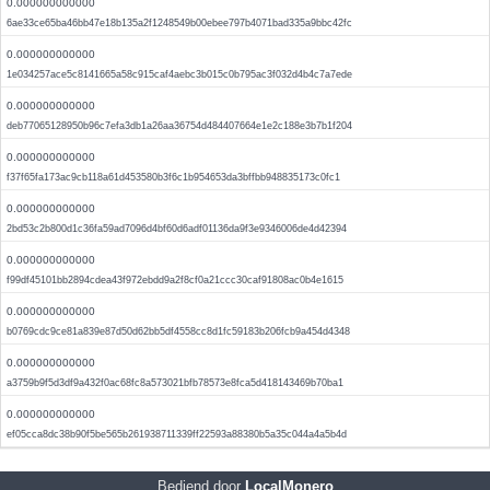
0.000000000000
6ae33ce65ba46bb47e18b135a2f1248549b00ebee797b4071bad335a9bbc42fc
0.000000000000
1e034257ace5c8141665a58c915caf4aebc3b015c0b795ac3f032d4b4c7a7ede
0.000000000000
deb77065128950b96c7efa3db1a26aa36754d484407664e1e2c188e3b7b1f204
0.000000000000
f37f65fa173ac9cb118a61d453580b3f6c1b954653da3bffbb948835173c0fc1
0.000000000000
2bd53c2b800d1c36fa59ad7096d4bf60d6adf01136da9f3e9346006de4d42394
0.000000000000
f99df45101bb2894cdea43f972ebdd9a2f8cf0a21ccc30caf91808ac0b4e1615
0.000000000000
b0769cdc9ce81a839e87d50d62bb5df4558cc8d1fc59183b206fcb9a454d4348
0.000000000000
a3759b9f5d3df9a432f0ac68fc8a573021bfb78573e8fca5d418143469b70ba1
0.000000000000
ef05cca8dc38b90f5be565b261938711339ff22593a88380b5a35c044a4a5b4d
Bediend door
LocalMonero