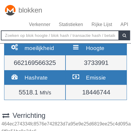
blokken
Verkenner
Statistieken
Rijke Lijst
API
moeilijkheid
Hoogte
662169566325
3733991
Hashrate
Emissie
5518.1
18446744
Mh/s
Verrichting
464ec274334fc8576e742823d7a95e9e25d6819ee25c4d095a