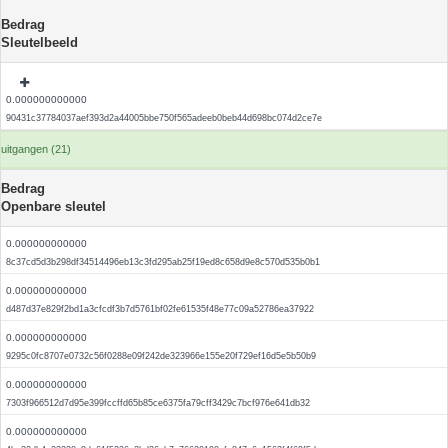
Bedrag
Sleutelbeeld
0.000000000000
90431c37784037aef393d2a44005bbe750f565adeeb0beb44d698bc074d2ce7e
uitgangen (21)
Bedrag
Openbare sleutel
0.000000000000
8c37cd5d3b298df34514496eb13c3fd295ab25f19ed8c658d9e8c570d535b0b1
0.000000000000
d487d37e829f2bd1a3cfcdf3b7d5761bf02fe61535f48e77c09a52786ea37922
0.000000000000
9295c0fc8707e0732c56f0288e09f242de323966e155e20f729ef16d5e5b50b9
0.000000000000
7303f966512d7d95e399fccffd65b85ce6375fa79cff3429c7bcf976e641db32
0.000000000000