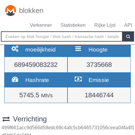
blokken
Verkenner
Statistieken
Rijke Lijst
API
moeilijkheid
Hoogte
689459083232
3735668
Hashrate
Emissie
5745.5
18446744
Mh/s
Verrichting
499f661acc9d566d58edc69c4afc5cb6465731056ceea04fa4f1