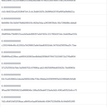
4ba32db4c33220c8da61f5336a2bd26ab7e76620190cfe847c6e1563f4f69f5d
0.000000000000
cb2c4b9232ea41918fdf7efc2cdc2bdbf1925c2b08f6d19745af6f0a09d9d21a
0.000000000000
9d4468c54c0d2bf76d9d299103c492be54aca3f039f35b4c30e7268d9bcddda8
0.000000000000
26d8594e75b99f151ea3d3a4e666357a0d7403c221790d167ebc1bdd38ae533c
0.000000000000
c2301f4b8e49cd12002a7bf299815a9e5dad63032ddc34762d25655ba2fc73ae
0.000000000000
05d86f6ed228becad4954183903ee8b9dd2958b0f7f64731034871b27f6a8f04
0.000000000000
3712525501b7bbc5a5640702c67f68facab2c692540ffbbdf20420c74e90903c
0.000000000000
63c51e816682e1deeda59091199e7f3bc69dda243595ff855e022969d61fb5d6
0.000000000000
3ffaa2907956509152a888804bc186a2b5bab8723a4a3d2c4381a83522e6ce75
0.000000000000
7d2cd0df10df32f38aaca9bf91e0aa9f3d4eb8c439475230d56c8c64d0451f85