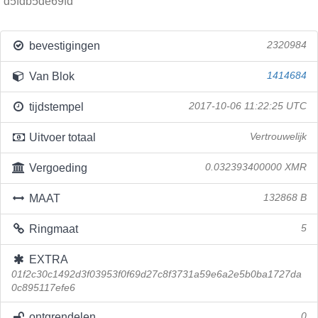
d5fdb5de69fd
bevestigingen
2320984
Van Blok
1414684
tijdstempel
2017-10-06 11:22:25 UTC
Uitvoer totaal
Vertrouwelijk
Vergoeding
0.032393400000 XMR
MAAT
132868 B
Ringmaat
5
EXTRA
01f2c30c1492d3f03953f0f69d27c8f3731a59e6a2e5b0ba1727da
0c895117efe6
ontgrendelen
0