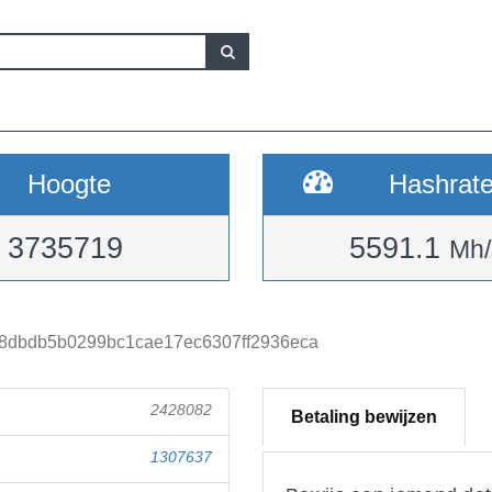
Hoogte
Hashrat
3735719
5591.1
Mh/
8dbdb5b0299bc1cae17ec6307ff2936eca
2428082
Betaling bewijzen
1307637