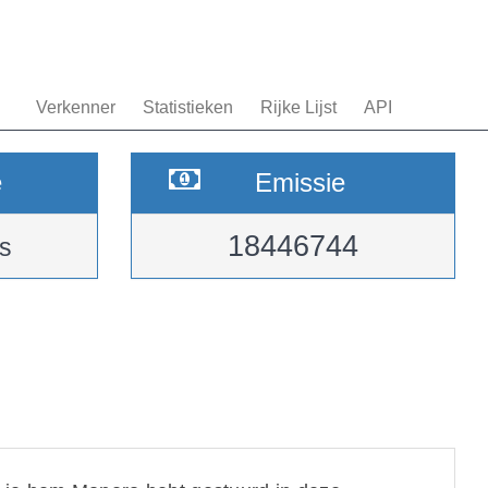
Verkenner
Statistieken
Rijke Lijst
API
e
Emissie
18446744
s