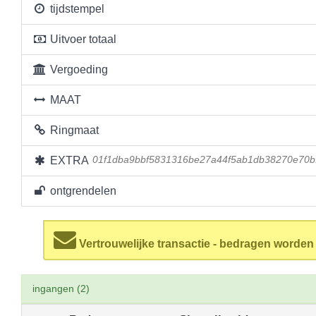
tijdstempel
Uitvoer totaal
Vergoeding
MAAT
Ringmaat
EXTRA
01f1dba9bbf5831316be27a44f5ab1db38270e70b
ontgrendelen
Vertrouwelijke transactie - bedragen worde
ingangen (2)