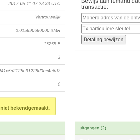
Bewijs aan iemand dat
2017-05-11 07:23:33 UTC
transactie:
Vertrouwelijk
0.015890680000 XMR
13255 B
3
f41c5a2125e91228d0bc4e6d7
0
n niet bekendgemaakt.
uitgangen (2)