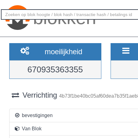
blokken
moeilijkheid
670935363355
Verrichting
4b73f1be40bc05af60dea7b35f1aeb
bevestigingen
Van Blok