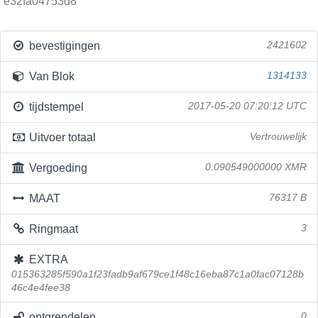
e32fa04753d8
bevestigingen
2421602
Van Blok
1314133
tijdstempel
2017-05-20 07:20:12 UTC
Uitvoer totaal
Vertrouwelijk
Vergoeding
0.090549000000 XMR
MAAT
76317 B
Ringmaat
3
EXTRA
015363285f590a1f23fadb9af679ce1f48c16eba87c1a0fac07128b
46c4e4fee38
ontgrendelen
0