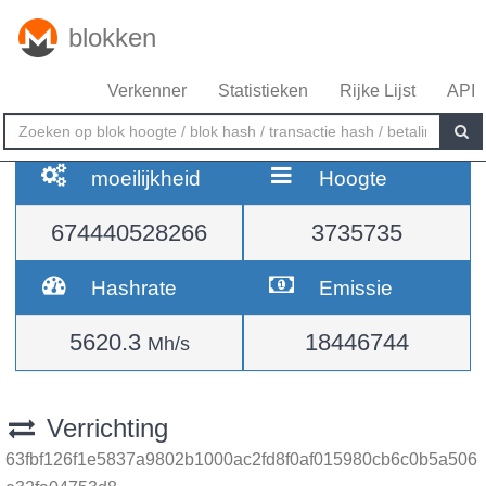
blokken
Verkenner
Statistieken
Rijke Lijst
API
moeilijkheid
Hoogte
674440528266
3735735
Hashrate
Emissie
5620.3
18446744
Mh/s
Verrichting
63fbf126f1e5837a9802b1000ac2fd8f0af015980cb6c0b5a506