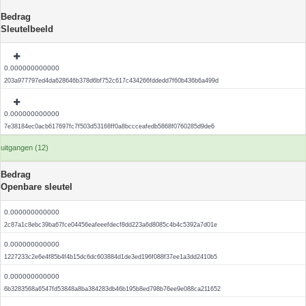
Bedrag
Sleutelbeeld
0.000000000000
203a977797ed4da628646b378d6bf752c617c434266fddedd7f60b436b6a499d
0.000000000000
7e38184ec0acb617697fc7f503d53168ff0a8bccceafedb5868f0760285d9de6
uitgangen (12)
Bedrag
Openbare sleutel
0.000000000000
2c87a1c8ebc39ba67fce04456eafeeefdecf8dd223a6d8085c4b4c5392a7d01e
0.000000000000
1227233c2e6e4f85b4f4b15dc6dc603884d1de3ed196f088f37ee1a3dd2410b5
0.000000000000
6b3283568a6547fd53848a8ba384283db46b195b8ed798b76ee9e088ca211652