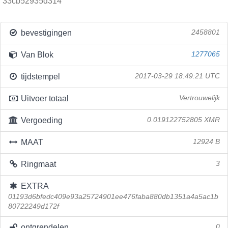
33cb52935d314
bevestigingen
2458801
Van Blok
1277065
tijdstempel
2017-03-29 18:49:21 UTC
Uitvoer totaal
Vertrouwelijk
Vergoeding
0.019122752805 XMR
MAAT
12924 B
Ringmaat
3
EXTRA
01193d6bfedc409e93a25724901ee476faba880db1351a4a5ac1b
80722249d172f
ontgrendelen
0