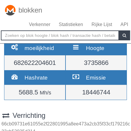
blokken
Verkenner
Statistieken
Rijke Lijst
API
moeilijkheid
Hoogte
682622204601
3735866
Hashrate
Emissie
5688.5
18446744
Mh/s
Verrichting
66cb09731e61055e2f22801995a8ee473a2cb35f33cf179216c