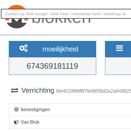
blokken
moeilijkheid
674369181119
Verrichting
6fe4019f98ff97fe98f39d2e2a8498
bevestigingen
Van Blok