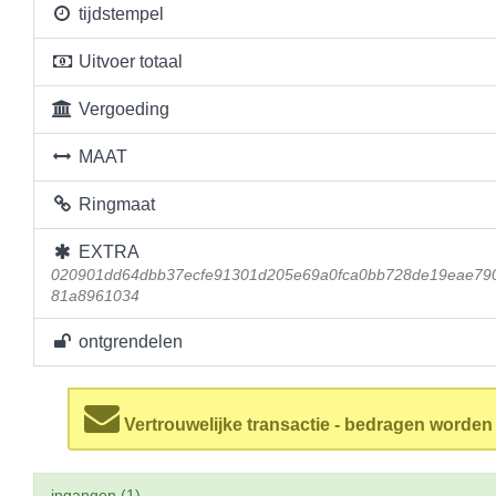
tijdstempel
Uitvoer totaal
Vergoeding
MAAT
Ringmaat
EXTRA
020901dd64dbb37ecfe91301d205e69a0fca0bb728de19eae790
81a8961034
ontgrendelen
Vertrouwelijke transactie - bedragen worde
ingangen (1)