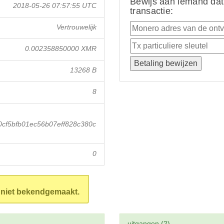
Bewijs aan iemand dat
2018-05-26 07:57:55 UTC
transactie:
Vertrouwelijk
0.002358850000 XMR
13268 B
8
cf5bfb01ec56b07eff828c380c
0
n niet bekendgemaakt.
uitgangen (2)