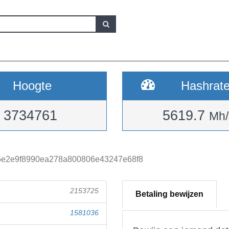
Hoogte
Hashrat
3734761
5619.7
Mh/
25e2e9f8990ea278a800806e43247e68f8
2153725
Betaling bewijzen
1581036