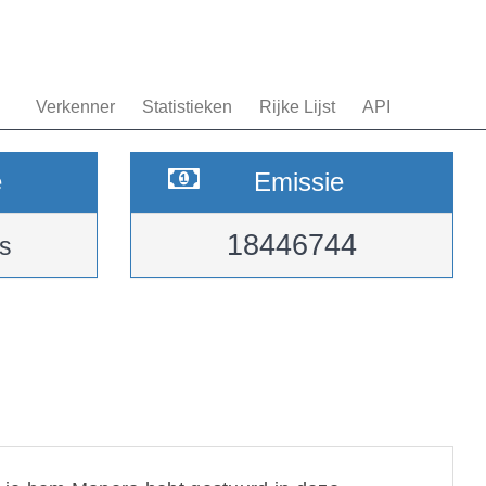
Verkenner
Statistieken
Rijke Lijst
API
e
Emissie
18446744
s