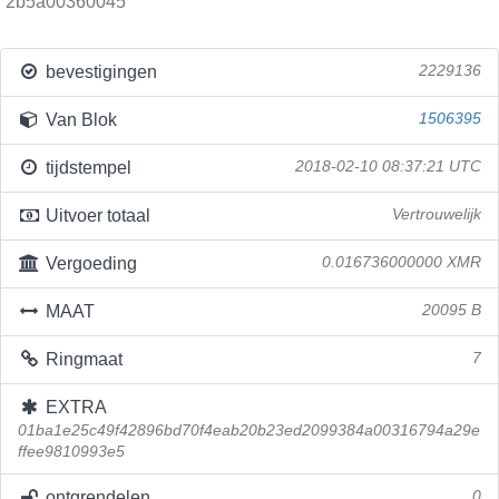
2b5a00360045
bevestigingen
2229136
Van Blok
1506395
tijdstempel
2018-02-10 08:37:21 UTC
Uitvoer totaal
Vertrouwelijk
Vergoeding
0.016736000000 XMR
MAAT
20095 B
Ringmaat
7
EXTRA
01ba1e25c49f42896bd70f4eab20b23ed2099384a00316794a29e
ffee9810993e5
ontgrendelen
0