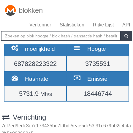
blokken
Verkenner
Statistieken
Rijke Lijst
API
moeilijkheid
Hoogte
687828223322
3735531
Hashrate
Emissie
5731.9
18446744
Mh/s
Verrichting
7cf7ed9edc3c7c173435be7fdbdf5eae5dc53f31c679b02c4f4a