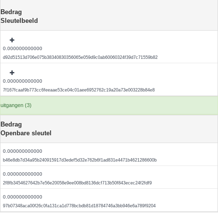
Bedrag
Sleutelbeeld
0.000000000000
d92d51513d706e075b38340830356065e059d9c0ab60060324f39d7c71559b82
0.000000000000
7f167fcaaf9b773cc6feeaae53ce04c01aee6952762c19a20a73e003228b84e8
uitgangen (3)
Bedrag
Openbare sleutel
0.000000000000
b46e8db7d34a95b240915917d3edef5d32e762b6f1ad831e4471b4621286600b
0.000000000000
2f8fb3454627642b7e56e20058e9ee008bd8136dcf713b50f843ecec24f2fdf9
0.000000000000
97b07348aca00f26c0fa131ca1d778bcbdb81d18784746a3bb946e6a789f9204