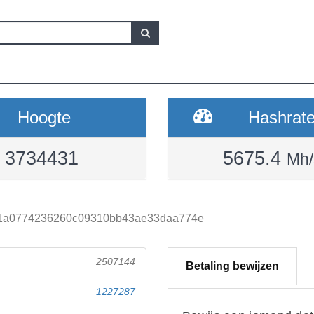
Hoogte
Hashrat
3734431
5675.4
Mh/
971a0774236260c09310bb43ae33daa774e
2507144
Betaling bewijzen
1227287