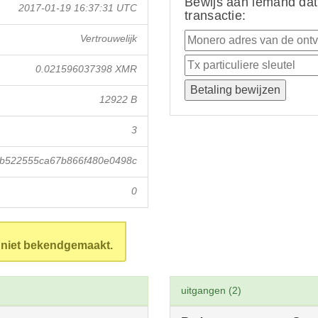
Bewijs aan iemand dat
2017-01-19 16:37:31 UTC
transactie:
Vertrouwelijk
0.021596037398 XMR
12922 B
3
b522555ca67b866f480e0498c
0
n niet bekendgemaakt.
uitgangen (2)