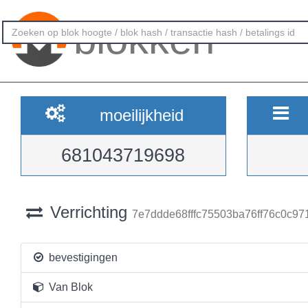
blokken
moeilijkheid
681043719698
Verrichting
7e7ddde68fffc75503ba76ff76c0c
bevestigingen
Van Blok