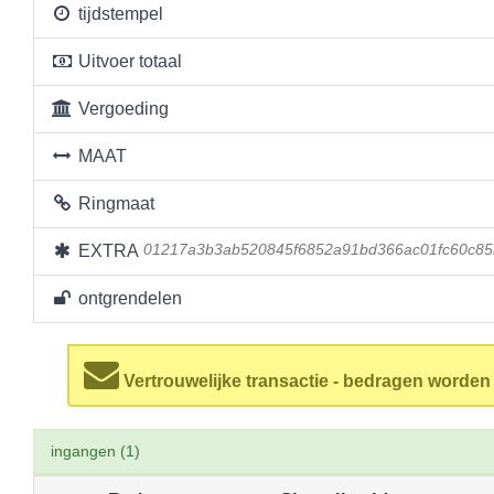
tijdstempel
Uitvoer totaal
Vergoeding
MAAT
Ringmaat
EXTRA
01217a3b3ab520845f6852a91bd366ac01fc60c85
ontgrendelen
Vertrouwelijke transactie - bedragen worde
ingangen (1)