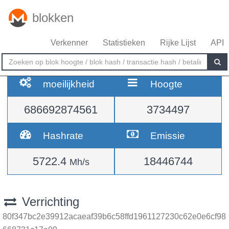
blokken
Verkenner
Statistieken
Rijke Lijst
API
moeilijkheid
Hoogte
686692874561
3734497
Hashrate
Emissie
5722.4
18446744
Mh/s
Verrichting
80f347bc2e39912acaeaf39b6c58ffd1961127230c62e0e6cf98