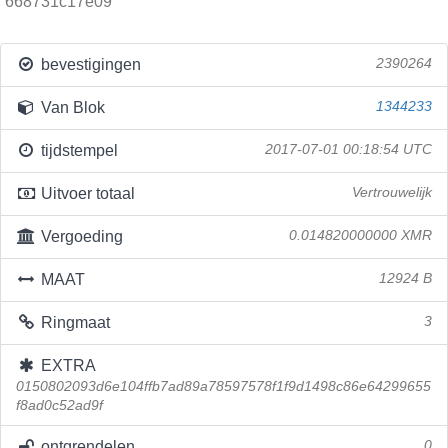
668731c17e09
bevestigingen
2390264
Van Blok
1344233
tijdstempel
2017-07-01 00:18:54 UTC
Uitvoer totaal
Vertrouwelijk
Vergoeding
0.014820000000 XMR
MAAT
12924 B
Ringmaat
3
EXTRA
0150802093d6e104ffb7ad89a78597578f1f9d1498c86e64299655
f8ad0c52ad9f
ontgrendelen
0