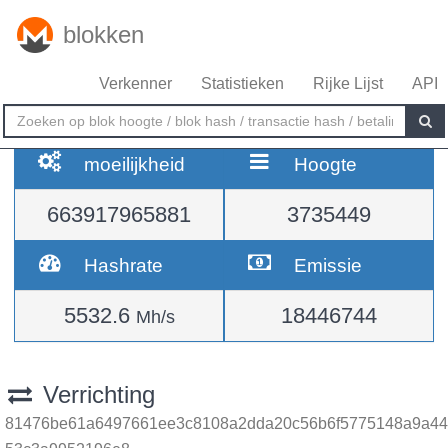
blokken
Verkenner
Statistieken
Rijke Lijst
API
moeilijkheid
Hoogte
663917965881
3735449
Hashrate
Emissie
5532.6
18446744
Mh/s
Verrichting
81476be61a6497661ee3c8108a2dda20c56b6f5775148a9a44