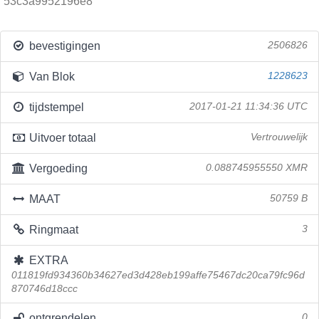
53c3a9952196e8
bevestigingen
2506826
Van Blok
1228623
tijdstempel
2017-01-21 11:34:36 UTC
Uitvoer totaal
Vertrouwelijk
Vergoeding
0.088745955550 XMR
MAAT
50759 B
Ringmaat
3
EXTRA
011819fd934360b34627ed3d428eb199affe75467dc20ca79fc96d
870746d18ccc
ontgrendelen
0