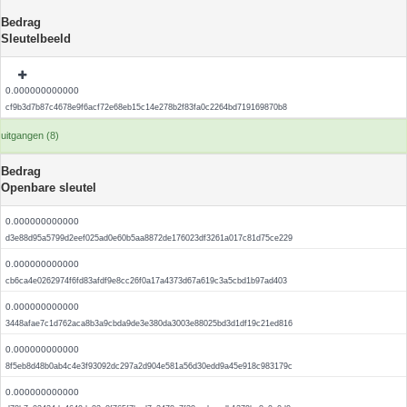
Bedrag
Sleutelbeeld
0.000000000000
cf9b3d7b87c4678e9f6acf72e68eb15c14e278b2f83fa0c2264bd719169870b8
uitgangen (8)
Bedrag
Openbare sleutel
0.000000000000
d3e88d95a5799d2eef025ad0e60b5aa8872de176023df3261a017c81d75ce229
0.000000000000
cb6ca4e0262974f6fd83afdf9e8cc26f0a17a4373d67a619c3a5cbd1b97ad403
0.000000000000
3448afae7c1d762aca8b3a9cbda9de3e380da3003e88025bd3d1df19c21ed816
0.000000000000
8f5eb8d48b0ab4c4e3f93092dc297a2d904e581a56d30edd9a45e918c983179c
0.000000000000