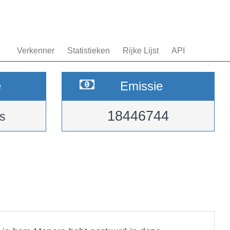
Verkenner
Statistieken
Rijke Lijst
API
e
Emissie
18446744
s