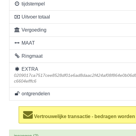
tijdstempel
Uitvoer totaal
Vergoeding
MAAT
Ringmaat
EXTRA
0209017ca7517cee8528df01e6ad8daac2f424af08f864e0b06d
c6604efffc6
ontgrendelen
Vertrouwelijke transactie - bedragen worde
ingangen (2)