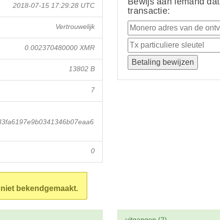
Bewijs aan iemand dat
2018-07-15 17:29:28 UTC
transactie:
Vertrouwelijk
0.002370480000 XMR
13802 B
7
83fa6197e9b0341346b07eaa6
0
n niet bekendgemaakt.
uitgangen (2)