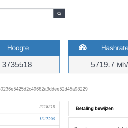
Hoogte
Hashrat
3735518
5719.7
Mh/
40236e5425d2c49682a3ddee52d45a98229
2118219
Betaling bewijzen
1617299