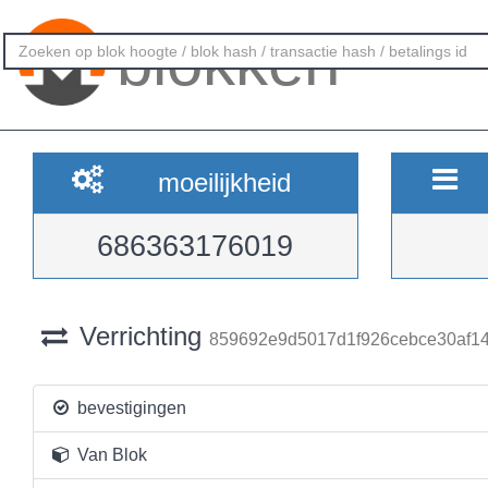
blokken
moeilijkheid
686363176019
Verrichting
859692e9d5017d1f926cebce30af1
bevestigingen
Van Blok