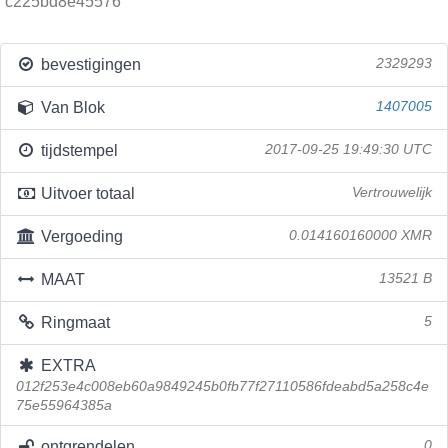
c225bd8e45576
bevestigingen
2329293
Van Blok
1407005
tijdstempel
2017-09-25 19:49:30 UTC
Uitvoer totaal
Vertrouwelijk
Vergoeding
0.014160160000 XMR
MAAT
13521 B
Ringmaat
5
EXTRA
012f253e4c008eb60a9849245b0fb77f27110586fdeabd5a258c4e
75e55964385a
ontgrendelen
0