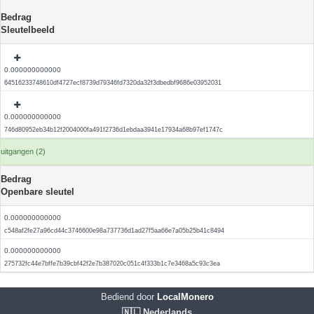
Bedrag
Sleutelbeeld
0.000000000000
64516233748610df4727ecf8739d79346fd7320da32f3dbedbf9686e03952031
0.000000000000
746d80952eb34b12f2004000fa491f2736d1ebdaa3941e17934a68b97ef1747c
uitgangen (2)
Bedrag
Openbare sleutel
0.000000000000
c548af2fe27a96cd44c3746600e98a737736d1ad27f5aa66e7a05b25b41c8494
0.000000000000
275732fc44e7bffe7b39cbf42f2e7b387020c051c4f333b1c7e3468a5c93c3ea
Bediend door
LocalMonero
🇳🇱 Nederlands