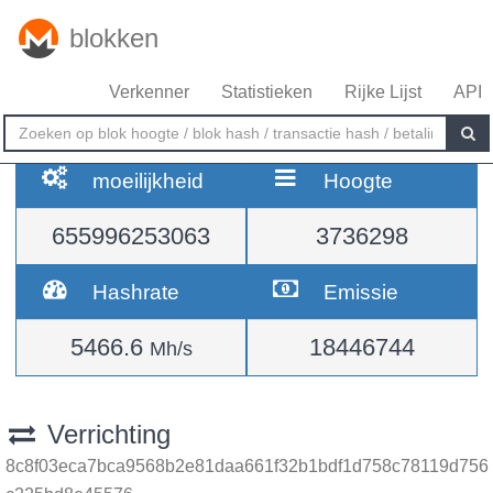
blokken
Verkenner
Statistieken
Rijke Lijst
API
moeilijkheid
Hoogte
655996253063
3736298
Hashrate
Emissie
5466.6
18446744
Mh/s
Verrichting
8c8f03eca7bca9568b2e81daa661f32b1bdf1d758c78119d756