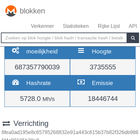
blokken
Verkenner
Statistieken
Rijke Lijst
API
moeilijkheid
Hoogte
687357790039
3735555
Hashrate
Emissie
5728.0
18446744
Mh/s
Verrichting
8fea0ad195e8c65795268832e91a443c615b37b82f326db986