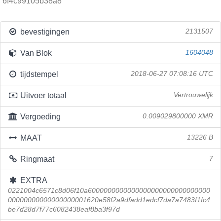
6f4c99105b38a8
bevestigingen
2131507
Van Blok
1604048
tijdstempel
2018-06-27 07:08:16 UTC
Uitvoer totaal
Vertrouwelijk
Vergoeding
0.009029800000 XMR
MAAT
13226 B
Ringmaat
7
EXTRA
0221004c6571c8d06f10a6000000000000000000000000000000
00000000000000000001620e58f2a9dfadd1edcf7da7a7483f1fc4
be7d28d7f77c6082438eaf8ba3f97d