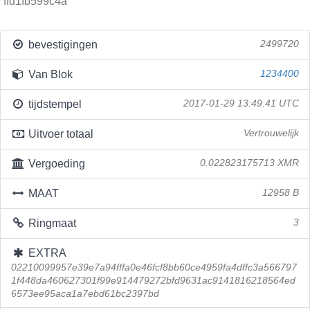
ffd1fb599c4a
bevestigingen
2499720
Van Blok
1234400
tijdstempel
2017-01-29 13:49:41 UTC
Uitvoer totaal
Vertrouwelijk
Vergoeding
0.022823175713 XMR
MAAT
12958 B
Ringmaat
3
EXTRA
02210099957e39e7a94fffa0e46fcf8bb60ce4959fa4dffc3a566797
1f448da460627301f99e914479272bfd9631ac9141816218564ed
6573ee95aca1a7ebd61bc2397bd