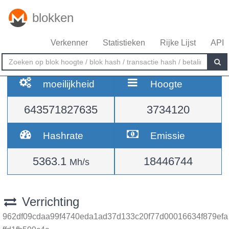
blokken
Verkenner
Statistieken
Rijke Lijst
API
moeilijkheid
Hoogte
643571827635
3734120
Hashrate
Emissie
5363.1
18446744
Mh/s
Verrichting
962df09cdaa99f4740eda1ad37d133c20f77d00016634f879efa