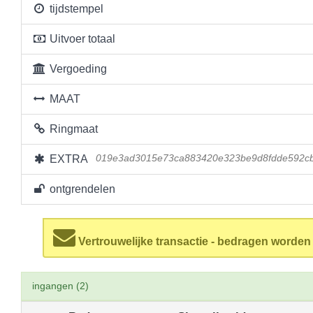
tijdstempel
Uitvoer totaal
Vergoeding
MAAT
Ringmaat
EXTRA
019e3ad3015e73ca883420e323be9d8fdde592cb
ontgrendelen
Vertrouwelijke transactie - bedragen worde
ingangen (2)