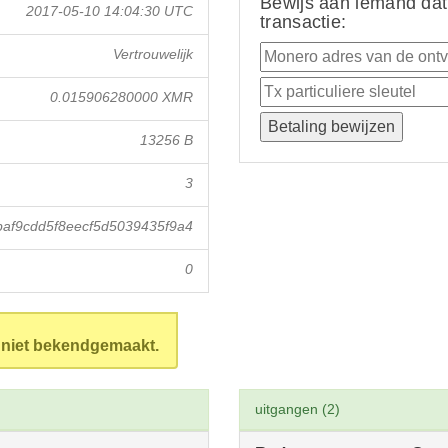
Bewijs aan iemand dat
2017-05-10 14:04:30 UTC
transactie:
Vertrouwelijk
0.015906280000 XMR
13256 B
3
af9cdd5f8eecf5d5039435f9a4
0
n niet bekendgemaakt.
uitgangen (2)