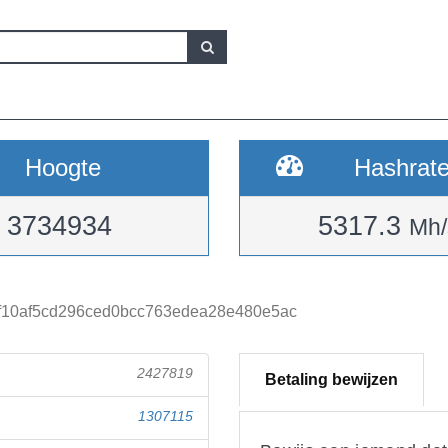
Hoogte
Hashrat
3734934
5317.3
Mh/
f10af5cd296ced0bcc763edea28e480e5ac
2427819
Betaling bewijzen
1307115