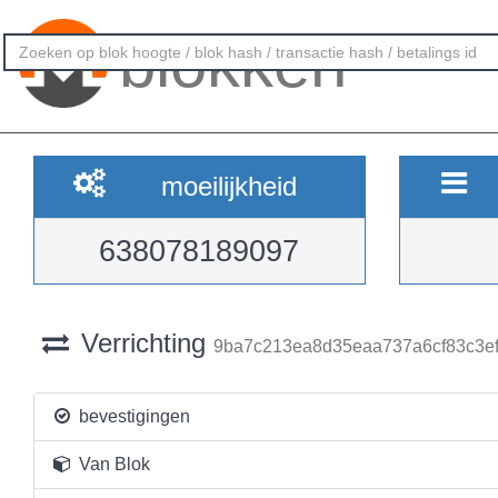
blokken
moeilijkheid
638078189097
Verrichting
9ba7c213ea8d35eaa737a6cf83c3e
bevestigingen
Van Blok