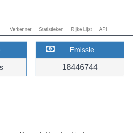
Verkenner
Statistieken
Rijke Lijst
API
e
Emissie
18446744
s