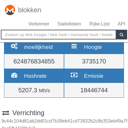
blokken
Verkenner
Statistieken
Rijke Lijst
API
moeilijkheid
Hoogte
624876834855
3735170
Hashrate
Emissie
5207.3
18446744
Mh/s
Verrichting
9c44c104d81ab2dd01cd7b39eb41cd73932b2c8b353eb49a7f