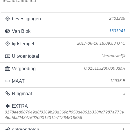
4ec5fb1588b4c3
bevestigingen
2401229
Van Blok
1333941
tijdstempel
2017-06-16 18:09:53 UTC
Uitvoer totaal
Vertrouwelijk
Vergoeding
0.015113280000 XMR
MAAT
12935 B
Ringmaat
3
EXTRA
0178eed887049d8f0369b20d369bff050d4861b330ffc7987a773e
46a5bd243476020901431fc71264819656
ontgrendelen
0