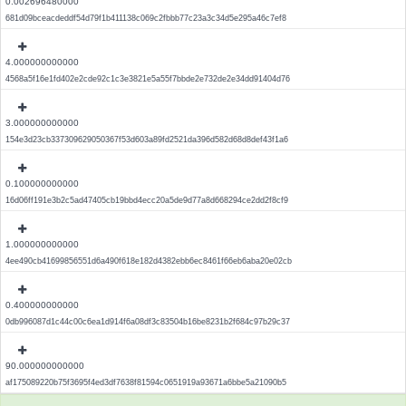
0.002696480000
681d09bceacdeddf54d79f1b411138c069c2fbbb77c23a3c34d5e295a46c7ef8
4.000000000000
4568a5f16e1fd402e2cde92c1c3e3821e5a55f7bbde2e732de2e34dd91404d76
3.000000000000
154e3d23cb337309629050367f53d603a89fd2521da396d582d68d8def43f1a6
0.100000000000
16d06ff191e3b2c5ad47405cb19bbd4ecc20a5de9d77a8d668294ce2dd2f8cf9
1.000000000000
4ee490cb41699856551d6a490f618e182d4382ebb6ec8461f66eb6aba20e02cb
0.400000000000
0db996087d1c44c00c6ea1d914f6a08df3c83504b16be8231b2f684c97b29c37
90.000000000000
af175089220b75f3695f4ed3df7638f81594c0651919a93671a6bbe5a21090b5