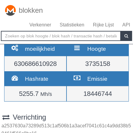
blokken
Verkenner
Statistieken
Rijke Lijst
API
moeilijkheid
Hoogte
630686610928
3735158
Hashrate
Emissie
5255.7
18446744
Mh/s
Verrichting
a2537630a73289d513c1af506b1a3acef7041c61c4a9dd38b5