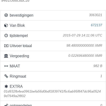
9461f566c8bc16
bevestigingen
3063021
Van Blok
672137
tijdstempel
2015-07-29 14:11:06 UTC
Uitvoer totaal
98.480000000000 XMR
Vergoeding
0.022696480000 XMR
MAAT
982 B
Ringmaat
1
EXTRA
01d932fb4ea0961befa56d0bdf1839741f5c6ab95f847dc96a0524
9d7649a2f802
ontgrendelen
0