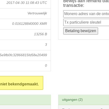
Bewijs aan iemand dat
2017-04-30 11:08:43 UTC
transactie:
Vertrouwelijk
0.016128840000 XMR
13256 B
3
5e9fb0fc32866815fd58e20499
0
n niet bekendgemaakt.
uitgangen (2)