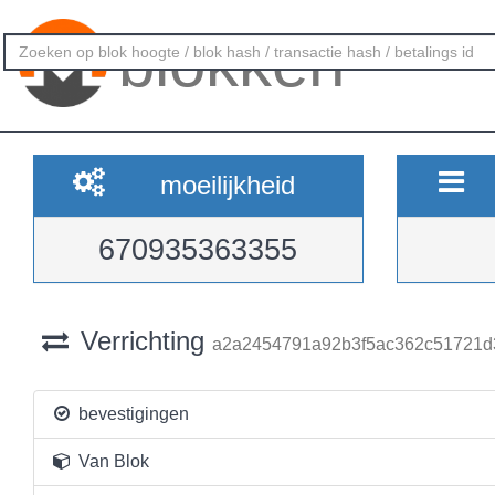
blokken
moeilijkheid
670935363355
Verrichting
a2a2454791a92b3f5ac362c51721d
bevestigingen
Van Blok