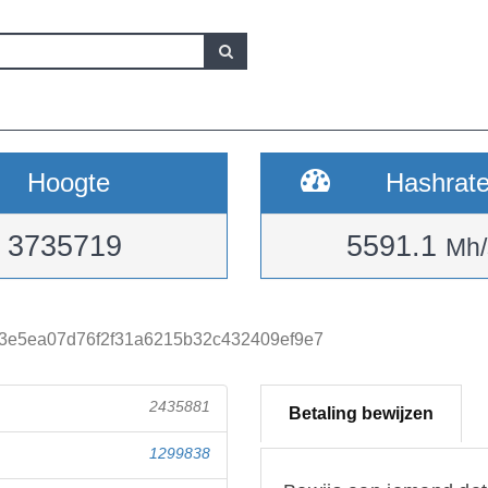
Hoogte
Hashrat
3735719
5591.1
Mh/
3e5ea07d76f2f31a6215b32c432409ef9e7
2435881
Betaling bewijzen
1299838