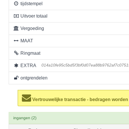
tijdstempel
Uitvoer totaal
Vergoeding
MAAT
Ringmaat
EXTRA
014a10fe95c5bd5f3bf0d07ea88b9762af7c0751
ontgrendelen
Vertrouwelijke transactie - bedragen worde
ingangen (2)