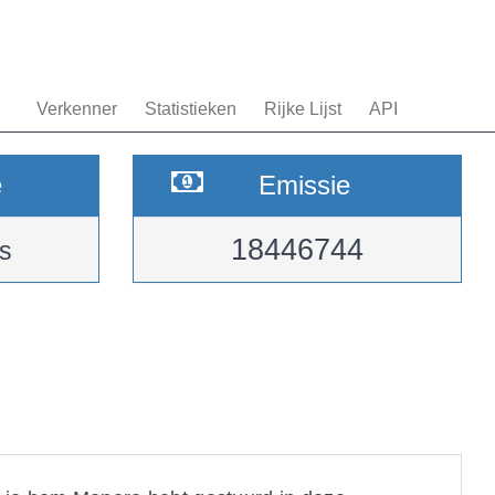
Verkenner
Statistieken
Rijke Lijst
API
e
Emissie
18446744
s