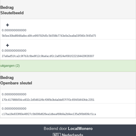
Bedrag
Sleutelbeeld
0.000000000000
5b5ee30bd8948a8ecd0fce6f9792fd5c5b558b7743e0e2ea9a03f560c5f45d75
0.000000000000
27a6ad51fca2c9f7b3c6be8f12c9bafacdf2c2a6524ef091f222184429f28307
uitgangen (2)
Bedrag
Openbare sleutel
0.000000000000
170c417988454ce832c2d54611f8cf095b3b4a0dd57f7f3c65f454f43fdc2351
0.000000000000
c17ba18e833f60e46f27c0b006d626ea1dbeaf69b9a2b9ee135a5f0b609cf1ca
Bediend door
LocalMonero
🇳🇱 Nederlands