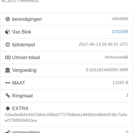
ec5b5779f4e481c
bevestigingen
2404480
Van Blok
1331556
tijdstempel
2017-06-13 10:45:01 UTC
Uitvoer totaal
Vertrouwelijk
Vergoeding
0.015182440000 XMR
MAAT
13255 B
Ringmaat
3
EXTRA
01be9e6b6c5923dbbc008a8772784beb146682e08b6493bc7a6e
ef3788069492ea
ontgrendelen
0