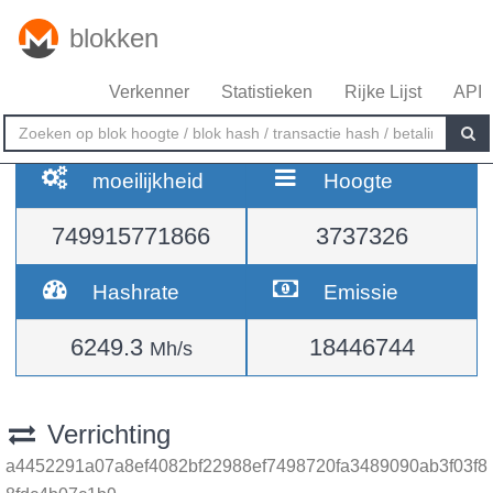
blokken
Verkenner
Statistieken
Rijke Lijst
API
moeilijkheid
Hoogte
749915771866
3737326
Hashrate
Emissie
6249.3
18446744
Mh/s
Verrichting
a4452291a07a8ef4082bf22988ef7498720fa3489090ab3f03f8