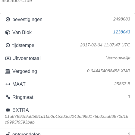
8fdc4b07c1b9
bevestigingen
2498683
Van Blok
1238643
tijdstempel
2017-02-04 11:07:47 UTC
Uitvoer totaal
Vertrouwelijk
Vergoeding
0.044454088458 XMR
MAAT
25867 B
Ringmaat
3
EXTRA
01a87992f9a8bf91d1bb0c4b3d3c8043ef99d175b82aa88970d15
c9995f6593bab
ontgrendelen
0