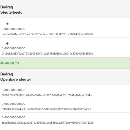
Bedrag
Sleutelbeeld
0.000000000000
6ed7a70781eca03f7cea79c2073e6b6cc5d01b8f9f82415c1b09453b45d18560
0.000000000000
04c9b82dd15f9ae0758f2c094094cf1ab757d3d8ba012b944c858d05e3c3692e
uitgangen (4)
Bedrag
Openbare sleutel
0.000000000000
68065d7e9f581ffa2bb8a00e6879bc6c387db6688a92fb1f7691a2b7ceb1691a
0.000000000000
fbf151d200a0243e41bab85d9bdd205dff3b605c31f98008cbef4b7d66224cc7
0.000000000000
1bcd4de8b630e51e2a0587a18067dc39ec8360aaeb7760e46895e97f5fb78206