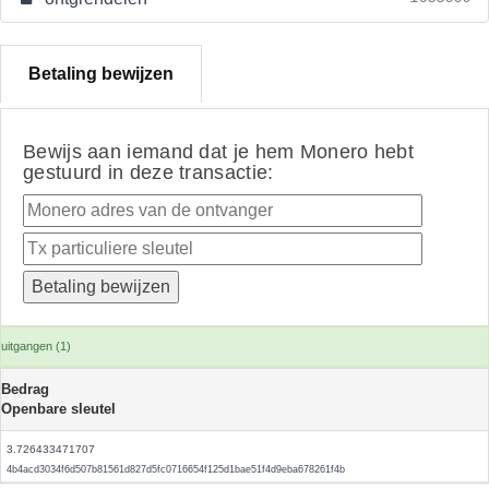
Betaling bewijzen
Bewijs aan iemand dat je hem Monero hebt
gestuurd in deze transactie:
uitgangen (1)
Bedrag
Openbare sleutel
3.726433471707
4b4acd3034f6d507b81561d827d5fc0716654f125d1bae51f4d9eba678261f4b