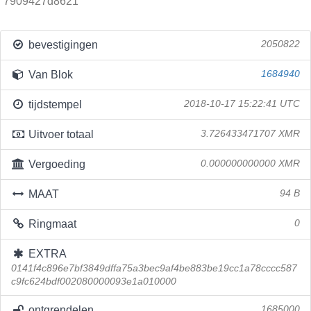
7909427d8621
bevestigingen
2050822
Van Blok
1684940
tijdstempel
2018-10-17 15:22:41 UTC
Uitvoer totaal
3.726433471707 XMR
Vergoeding
0.000000000000 XMR
MAAT
94 B
Ringmaat
0
EXTRA
0141f4c896e7bf3849dffa75a3bec9af4be883be19cc1a78cccc587
c9fc624bdf002080000093e1a010000
ontgrendelen
1685000