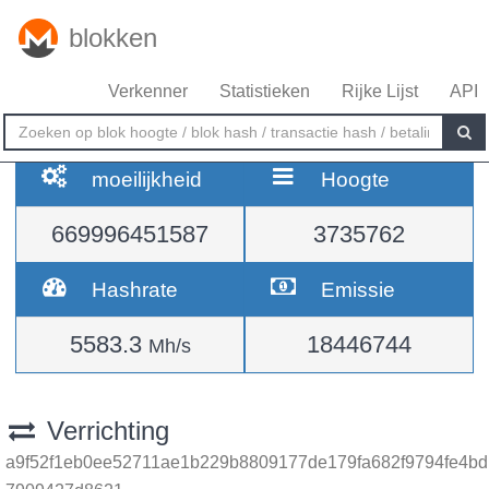
blokken
Verkenner
Statistieken
Rijke Lijst
API
moeilijkheid
Hoogte
669996451587
3735762
Hashrate
Emissie
5583.3
18446744
Mh/s
Verrichting
a9f52f1eb0ee52711ae1b229b8809177de179fa682f9794fe4bd