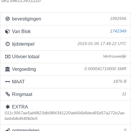
be239e223931120
bevestigingen
1992556
Van Blok
1742349
tijdstempel
2019-01-05 17:49:22 UTC
Uitvoer totaal
Vertrouwelijk
Vergoeding
0.000041710000 XMR
MAAT
1876 B
Ringmaat
11
EXTRA
011c3067ae5ab8823db0f84341220ab666b8ded65d57a272e2ae
beb4db4640b0e5
ontgrendelen
0