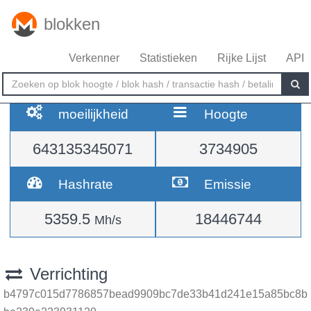
blokken
Verkenner
Statistieken
Rijke Lijst
API
moeilijkheid
Hoogte
643135345071
3734905
Hashrate
Emissie
5359.5
18446744
Mh/s
Verrichting
b4797c015d7786857bead9909bc7de33b41d241e15a85bc8b