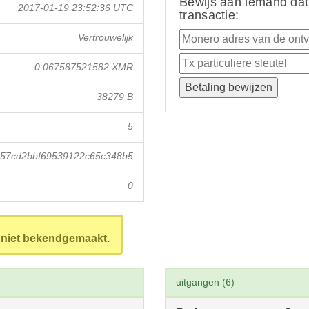
Bewijs aan iemand dat
2017-01-19 23:52:36 UTC
transactie:
Vertrouwelijk
0.067587521582 XMR
38279 B
5
57cd2bbf69539122c65c348b5
0
n niet bekendgemaakt.
uitgangen (6)