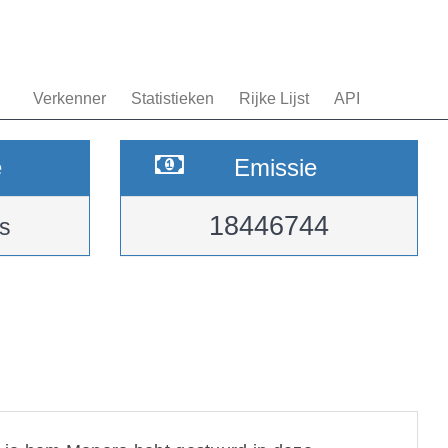
Verkenner
Statistieken
Rijke Lijst
API
e
Emissie
18446744
s