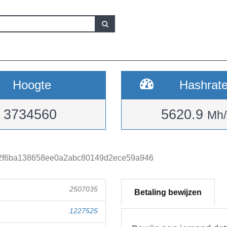
Hoogte
Hashrat
3734560
5620.9
Mh/
2f6ba138658ee0a2abc80149d2ece59a946
2507035
Betaling bewijzen
1227525