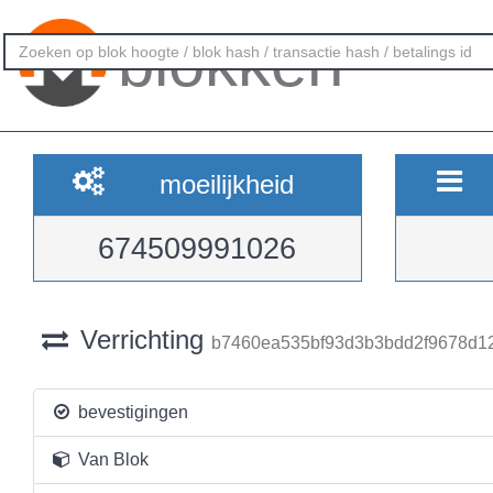
blokken
moeilijkheid
674509991026
Verrichting
b7460ea535bf93d3b3bdd2f9678d1
bevestigingen
Van Blok