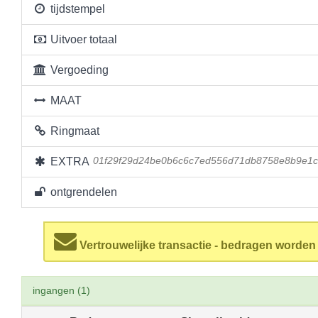
tijdstempel
Uitvoer totaal
Vergoeding
MAAT
Ringmaat
EXTRA
01f29f29d24be0b6c6c7ed556d71db8758e8b9e1c
ontgrendelen
Vertrouwelijke transactie - bedragen worde
ingangen (1)