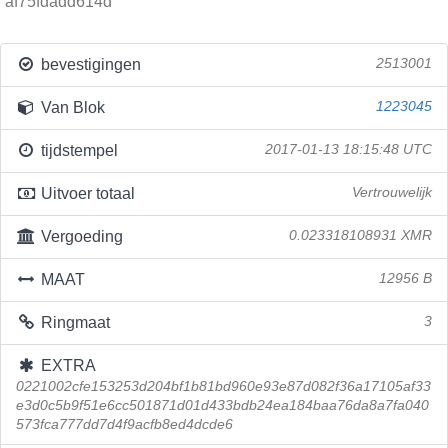
af75fdadd614d
bevestigingen
2513001
Van Blok
1223045
tijdstempel
2017-01-13 18:15:48 UTC
Uitvoer totaal
Vertrouwelijk
Vergoeding
0.023318108931 XMR
MAAT
12956 B
Ringmaat
3
EXTRA
0221002cfe153253d204bf1b81bd960e93e87d082f36a17105af33
e3d0c5b9f51e6cc501871d01d433bdb24ea184baa76da8a7fa040
573fca777dd7d4f9acfb8ed4dcde6