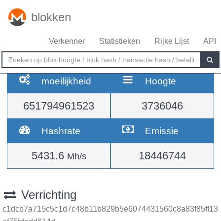
blokken
Verkenner
Statistieken
Rijke Lijst
API
moeilijkheid
Hoogte
651794961523
3736046
Hashrate
Emissie
5431.6
18446744
Mh/s
Verrichting
c1dcb7a715c5c1d7c48b11b829b5e6074431560c8a83f85ff13