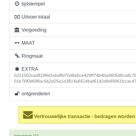
tijdstempel
Uitvoer totaal
Vergoeding
MAAT
Ringmaat
EXTRA
0221002cad819841ebdffd70d8a6ce429ff74b4ba9605d6ca8c7
01b76f0d698ac6b2d25a1d3814a6624baf6142dfd49961fccac4
ontgrendelen
Vertrouwelijke transactie - bedragen worde
ingangen (1)