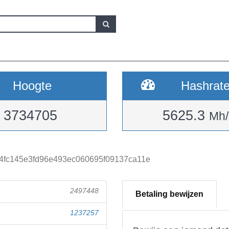
Hoogte
Hashrat
3734705
5625.3
Mh/
4fc145e3fd96e493ec060695f09137ca11e
2497448
Betaling bewijzen
1237257