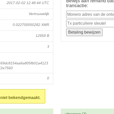
Bewijs aan iemand dat
2017-02-02 12:48:44 UTC
transactie:
Vertrouwelijk
0.022700050282 XMR
12959 B
3
b59dc8154aa6a805fb01a4123
72e7560
0
n niet bekendgemaakt.
uitgangen (2)