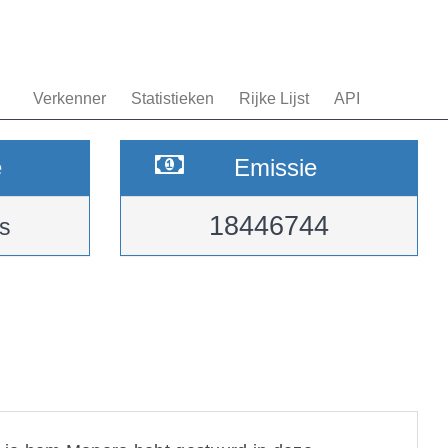
Verkenner
Statistieken
Rijke Lijst
API
e
Emissie
18446744
s