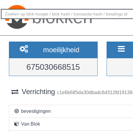
blokken
moeilijkheid
675030668515
Verrichting
c1e6b685da30dbadc6d312fd19138
bevestigingen
Van Blok