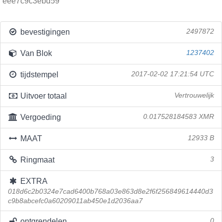
eee7c9c3ebd59
bevestigingen
2497872
Van Blok
1237402
tijdstempel
2017-02-02 17:21:54 UTC
Uitvoer totaal
Vertrouwelijk
Vergoeding
0.017528184583 XMR
MAAT
12933 B
Ringmaat
3
EXTRA
018d6c2b0324e7cad6400b768a03e863d8e2f6f256849614440d3
c9b8abcefc0a60209011ab450e1d2036aa7
ontgrendelen
0