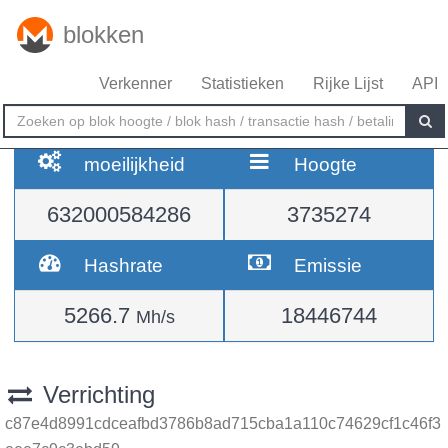
blokken
Verkenner
Statistieken
Rijke Lijst
API
moeilijkheid
Hoogte
632000584286
3735274
Hashrate
Emissie
5266.7
18446744
Mh/s
Verrichting
c87e4d8991cdceafbd3786b8ad715cba1a110c74629cf1c46f3