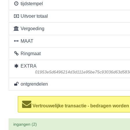
tijdstempel
Uitvoer totaal
Vergoeding
MAAT
Ringmaat
EXTRA
01953e5d6496214d3d111e95be75c93036d63d583
ontgrendelen
Vertrouwelijke transactie - bedragen worde
ingangen (2)