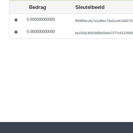
Bedrag
Sleutelbeeld
0.000000000000
f659f0dcc9c7a1ef8ec73a11ce612bf27
0.000000000000
be155d14591685b43e647277c61229569