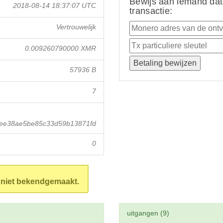
Bewijs aan iemand dat
2018-08-14 18:37:07 UTC
transactie:
Vertrouwelijk
0.009260790000 XMR
57936 B
7
ee38ae5be85c33d59b13871fd
0
n niet bekendgemaakt.
uitgangen (9)