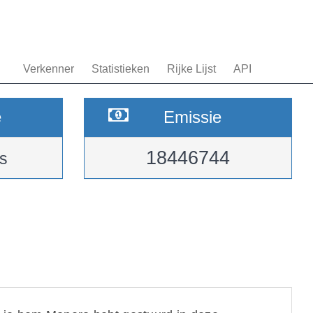
Verkenner
Statistieken
Rijke Lijst
API
e
Emissie
18446744
s