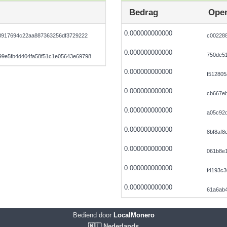
Bedrag
Open
0.000000000000
43917694c22aa887363256df3729222
c00228
0.000000000000
750de5
9e5fb4d404fa58f51c1e05643e69798
0.000000000000
f512805
0.000000000000
cb667e
0.000000000000
a05c92
0.000000000000
8bf8af
0.000000000000
061b8e
0.000000000000
f4193c3
0.000000000000
61a6ab
Bediend door
LocalMonero
🇳🇱 Nederlands