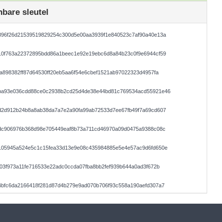
bare sleutel
896f26d21539519829254c300d5e00aa3939f1e840523c7af90a40e13a
10f763a22372895bdd86a1beec1e92e19ebc6d8a84b23c0f9e6944cf59
a898382ff87d64530ff20eb5aa6f54e6cbef1521ab97022323d4957fa
ba93e036cdd88ce0c2938b2cd25d4de38e44bd81c769534acd55921e46
d2d912b24b8a8ab38da7a7e2a90fa99ab72533d7ee67fb49f7a69cd607
8dc906976b368d98e705449eaf8b73a711cd46970a09d0475a9388c08c
105945a524e5c1c15fea33d13e9e08c435984885e5e4e57ac9d6fd650e
03f973a11fe716533e22adc0ccda07fba8bb2fef939b644a0ad3f672b
4bfc6da2166418f281d87d4b279e9ad070b706f93c558a190aefd307a7