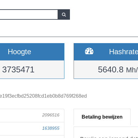
Hoogte
Hashrat
3735471
5640.8
Mh/
e19f3ecfbd25208fcd1eb0b8d769f268ed
2096516
Betaling bewijzen
1638955