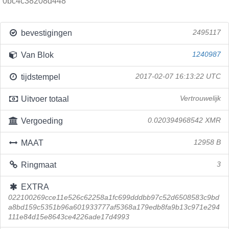
0bc4c38208d448
bevestigingen
2495117
Van Blok
1240987
tijdstempel
2017-02-07 16:13:22 UTC
Uitvoer totaal
Vertrouwelijk
Vergoeding
0.020394968542 XMR
MAAT
12958 B
Ringmaat
3
EXTRA
022100269cce11e526c62258a1fc699dddbb97c52d6508583c9bd
a8bd159c5351b96a601933777af5368a179edb8fa9b13c971e294
111e84d15e8643ce4226ade17d4993