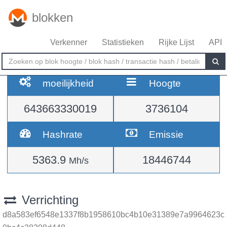
blokken
Verkenner
Statistieken
Rijke Lijst
API
moeilijkheid
Hoogte
643663330019
3736104
Hashrate
Emissie
5363.9
18446744
Mh/s
Verrichting
d8a583ef6548e1337f8b1958610bc4b10e31389e7a9964623c