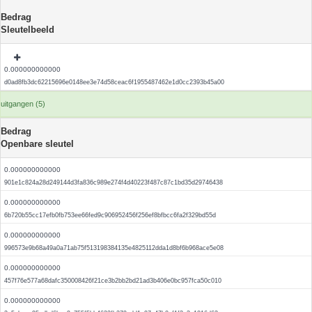
Bedrag
Sleutelbeeld
0.000000000000
d0ad8fb3dc62215696e0148ee3e74d58ceac6f1955487462e1d0cc2393b45a00
uitgangen (5)
Bedrag
Openbare sleutel
0.000000000000
901e1c824a28d249144d3fa836c989e274f4d40223f487c87c1bd35d29746438
0.000000000000
6b720b55cc17efb0fb753ee66fed9c906952456f256ef8bfbcc6fa2f329bd55d
0.000000000000
996573e9b68a49a0a71ab75f513198384135e4825112dda1d8bf6b968ace5e08
0.000000000000
457f76e577a68dafc350008426f21ce3b2bb2bd21ad3b406e0bc957fca50c010
0.000000000000