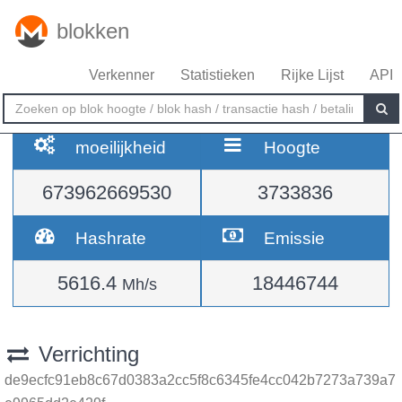
blokken
Verkenner
Statistieken
Rijke Lijst
API
moeilijkheid
Hoogte
673962669530
3733836
Hashrate
Emissie
5616.4
18446744
Mh/s
Verrichting
de9ecfc91eb8c67d0383a2cc5f8c6345fe4cc042b7273a739a7