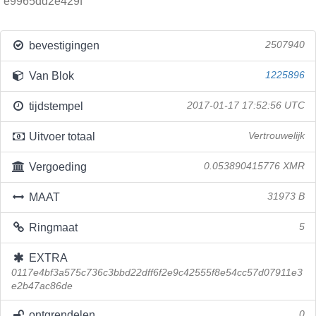
e9965dd2e429f
bevestigingen
2507940
Van Blok
1225896
tijdstempel
2017-01-17 17:52:56 UTC
Uitvoer totaal
Vertrouwelijk
Vergoeding
0.053890415776 XMR
MAAT
31973 B
Ringmaat
5
EXTRA
0117e4bf3a575c736c3bbd22dff6f2e9c42555f8e54cc57d07911e3
e2b47ac86de
ontgrendelen
0