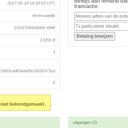
Bewijs aan iemand dat
2017-05-19 19:30:53 UTC
transactie:
Vertrouwelijk
0.015706600000 XMR
13255 B
3
10583cdd83ebd0b19526373cd
0
n niet bekendgemaakt.
uitgangen (2)