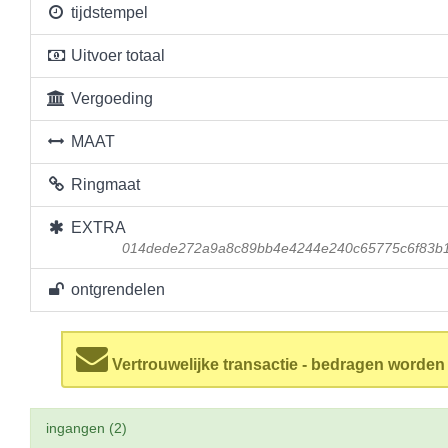
tijdstempel
Uitvoer totaal
Vergoeding
MAAT
Ringmaat
EXTRA
014dede272a9a8c89bb4e4244e240c65775c6f83b
ontgrendelen
Vertrouwelijke transactie - bedragen worde
ingangen (2)