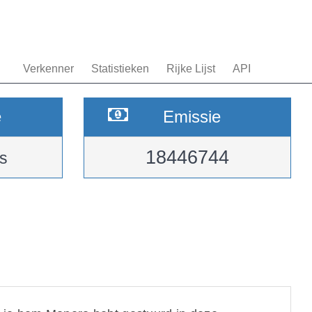
Verkenner
Statistieken
Rijke Lijst
API
e
Emissie
18446744
s