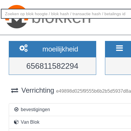
blokken
moeilijkheid
656811582294
Verrichting
e49898d025f9555b6b2b5d5937d8a
bevestigingen
Van Blok