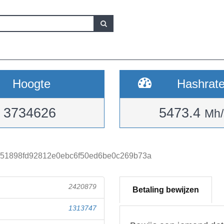
Hoogte
Hashrat
3734626
5473.4
Mh/
51898fd92812e0ebc6f50ed6be0c269b73a
2420879
Betaling bewijzen
1313747