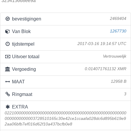
325415668ee9a
bevestigingen
2469404
Van Blok
1267730
tijdstempel
2017-03-16 19:14:57 UTC
Uitvoer totaal
Vertrouwelijk
Vergoeding
0.014071761132 XMR
MAAT
12958 B
Ringmaat
3
EXTRA
0221000000000000000000000000000000000000000000000000
0000000000003728510165c30e42ce1ccaafa028dc6d895b619e9
2aa06bfb7ef016d62f10a437bcfb0e8