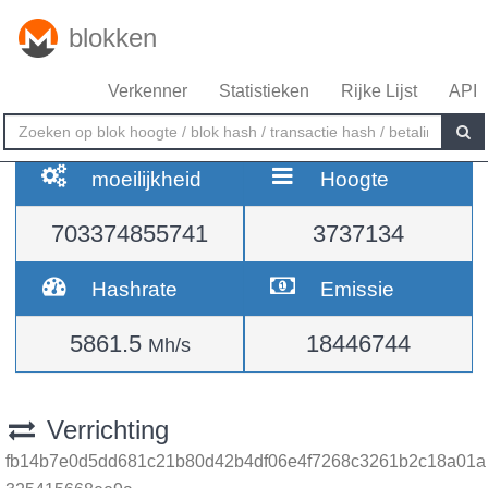
blokken
Verkenner
Statistieken
Rijke Lijst
API
moeilijkheid
Hoogte
703374855741
3737134
Hashrate
Emissie
5861.5
18446744
Mh/s
Verrichting
fb14b7e0d5dd681c21b80d42b4df06e4f7268c3261b2c18a01a