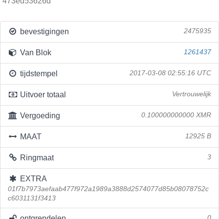
473ed53626d
bevestigingen
2475935
Van Blok
1261437
tijdstempel
2017-03-08 02:55:16 UTC
Uitvoer totaal
Vertrouwelijk
Vergoeding
0.100000000000 XMR
MAAT
12925 B
Ringmaat
3
EXTRA
01f7b7973aefaab477f972a1989a3888d2574077d85b08078752c
c6031131f3413
ontgrendelen
0