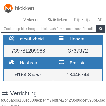
blokken
Verkenner
Statistieken
Rijke Lijst
API
moeilijkheid
Hoogte
739781209968
3737372
Hashrate
Emissie
6164.8
18446744
Mh/s
Verrichting
fd0d5ab0a130ec300adba4f47bbff7e2b42f85b0dcef590bf63ad