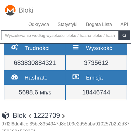
Bloki
Odkrywca
Statystyki
Bogata Lista
API
Trudności
Wysokość
683830884321
3735612
Hashrate
Emisja
5698.6
18446744
Mh/s
Blok
1222709
97f2f8dd4fcef35be8354947d8e109e2d55aba910257b2b2d37