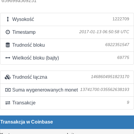
659699a569251
Wysokość
1222709
Timestamp
2017-01-13 06:50:58 UTC
Trudność bloku
6922351547
Wielkość bloku (bajty)
69775
Trudność łączna
1468604951823170
Suma wygenerowanych monet
13741700.035562638193
Transakcje
9
Transakcja w Coinbase