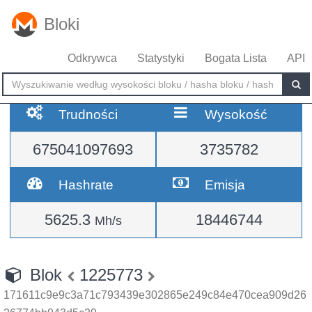
Bloki
Odkrywca
Statystyki
Bogata Lista
API
Trudności
Wysokość
675041097693
3735782
Hashrate
Emisja
5625.3
18446744
Mh/s
Blok
1225773
171611c9e9c3a71c793439e302865e249c84e470cea909d26