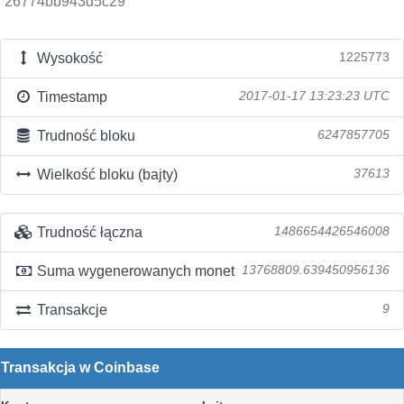
26774bb943d5c29
Wysokość
1225773
Timestamp
2017-01-17 13:23:23 UTC
Trudność bloku
6247857705
Wielkość bloku (bajty)
37613
Trudność łączna
1486654426546008
Suma wygenerowanych monet
13768809.639450956136
Transakcje
9
Transakcja w Coinbase