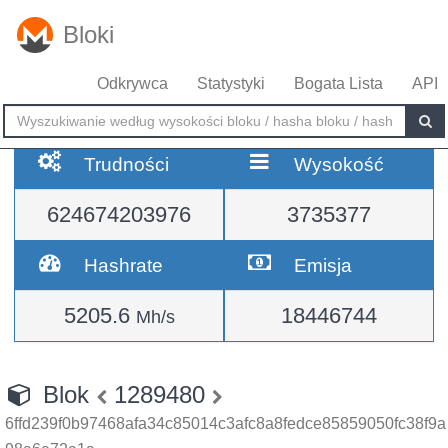
Bloki
Odkrywca
Statystyki
Bogata Lista
API
Trudności
Wysokość
624674203976
3735377
Hashrate
Emisja
5205.6
18446744
Mh/s
Blok
1289480
6ffd239f0b97468afa34c85014c3afc8a8fedce85859050fc38f9a