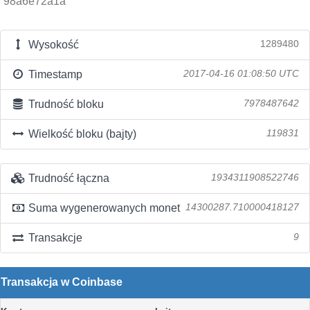
98a6e72a1a
Wysokość
1289480
Timestamp
2017-04-16 01:08:50 UTC
Trudność bloku
7978487642
Wielkość bloku (bajty)
119831
Trudność łączna
1934311908522746
Suma wygenerowanych monet
14300287.710000418127
Transakcje
9
Transakcja w Coinbase