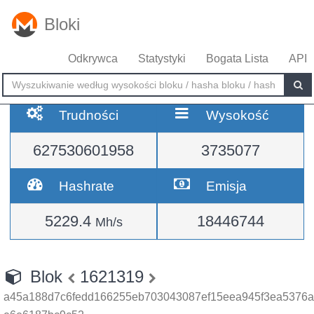
Bloki
Odkrywca
Statystyki
Bogata Lista
API
Trudności
Wysokość
627530601958
3735077
Hashrate
Emisja
5229.4
18446744
Mh/s
Blok
1621319
a45a188d7c6fedd166255eb703043087ef15eea945f3ea5376a