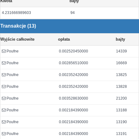
Kwota
bajty
4.231666989603
94
Transakcje (13)
Wyjście całkowite
opłata
bajty
Poufne
0.002520450000
14339
Poufne
0.002856510000
16669
Poufne
0.002352420000
13825
Poufne
0.002352420000
13828
Poufne
0.003528630000
21200
Poufne
0.002184390000
13188
Poufne
0.002184390000
13190
Poufne
0.002184390000
13191