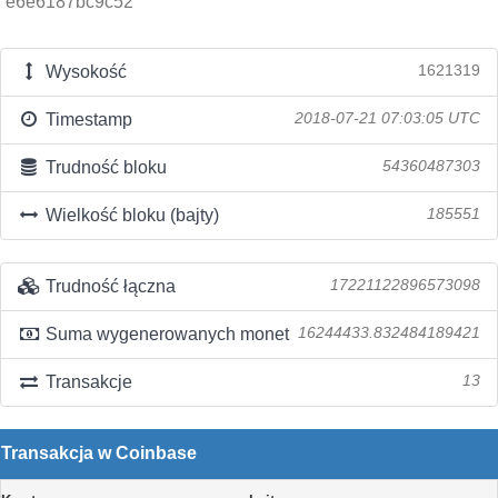
e6e6187bc9c52
Wysokość
1621319
Timestamp
2018-07-21 07:03:05 UTC
Trudność bloku
54360487303
Wielkość bloku (bajty)
185551
Trudność łączna
17221122896573098
Suma wygenerowanych monet
16244433.832484189421
Transakcje
13
Transakcja w Coinbase