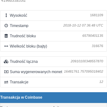
4198b35a53f2
Wysokość
1681109
Timestamp
2018-10-12 07:36:48 UTC
Trudność bloku
65790401135
Wielkość bloku (bajty)
316676
Trudność łączna
20910100348557870
Suma wygenerowanych monet
16481761.757095018402
Transakcje
12
Transakcja w Coinbase