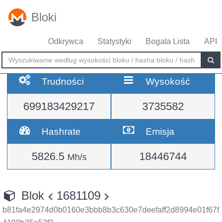
Bloki
Odkrywca
Statystyki
Bogata Lista
API
Trudności
Wysokość
699183429217
3735582
Hashrate
Emisja
5826.5
18446744
Mh/s
Blok
1681109
b81fa4e2974d0b0160e3bbb8b3c630e7deefaff2d8994e01f67f