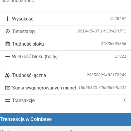
582f3d632a5bc
Wysokość
1829497
Timestamp
2019-05-07 14:33:42 UTC
Trudność bloku
41835543556
Wielkość bloku (bajty)
17321
Trudność łączna
29350829482178949
Suma wygenerowanych monet
16966130.726868640631
Transakcje
6
Transakcja w Coinbase