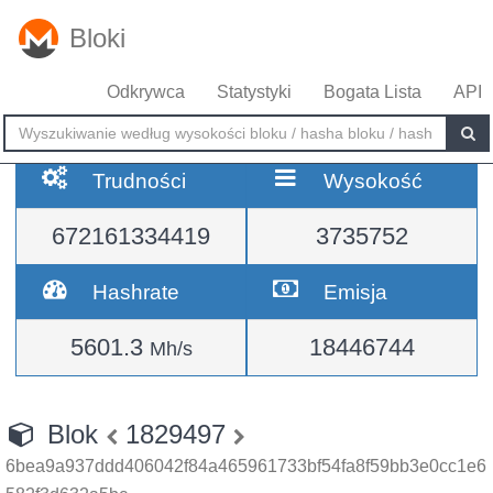
Bloki
Odkrywca
Statystyki
Bogata Lista
API
Trudności
Wysokość
672161334419
3735752
Hashrate
Emisja
5601.3
18446744
Mh/s
Blok
1829497
6bea9a937ddd406042f84a465961733bf54fa8f59bb3e0cc1e6