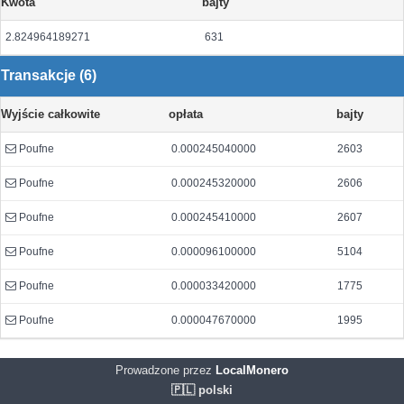
Kwota
bajty
2.824964189271
631
Transakcje (6)
Wyjście całkowite
opłata
bajty
Poufne
0.000245040000
2603
Poufne
0.000245320000
2606
Poufne
0.000245410000
2607
Poufne
0.000096100000
5104
Poufne
0.000033420000
1775
Poufne
0.000047670000
1995
Prowadzone przez
LocalMonero
🇵🇱 polski