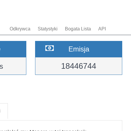
Odkrywca
Statystyki
Bogata Lista
API
e
Emisja
18446744
s
i