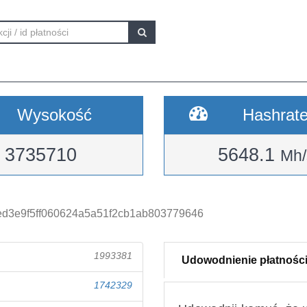
Wysokość
Hashrat
3735710
5648.1
Mh/
d3e9f5ff060624a5a51f2cb1ab803779646
1993381
Udowodnienie płatnośc
1742329