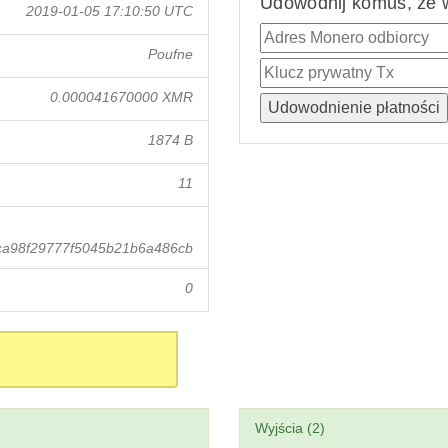
Udowodnij komuś, że w
2019-01-05 17:10:50 UTC
Poufne
0.000041670000 XMR
1874 B
11
ca98f29777f5045b21b6a486cb
0
Wyjścia (2)