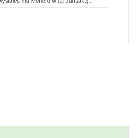
ysłałeś mu Monero w tej transakcji: