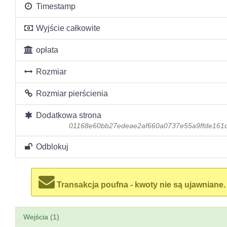
Timestamp
Wyjście całkowite
opłata
Rozmiar
Rozmiar pierścienia
Dodatkowa strona
01168e60bb27edeae2af660a0737e55a9ffde161
Odblokuj
Transakcja poufna - kwoty nie są ujawniane.
Wejścia (1)