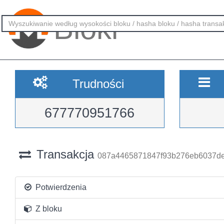
Bloki
Trudności
677770951766
Transakcja
087a4465871847f93b276eb6037de
Potwierdzenia
Z bloku