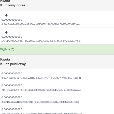
Kwota
Kluczowy obraz
0.000000000000
dc801340e7a446963afe37df30fcf8695d57219bf7b0288b5b832e6334933aac
0.000000000000
e04345e78fe3e2f39c133e9379ebc89562ebfbc2afc0177a6d97eb6f96e472db
Wyjścia (5)
Kwota
Klucz publiczny
0.000000000000
90ba2334d56c7275b859e4d116c02ba33729e1105c531c281105af6aebc860f1
0.000000000000
74971de40cb2e573fc301543d00ffb90a08ee46363b48e559ca97855fada7ca1
0.000000000000
39c244e41eab11df422d6cbf197bfa876af34f851e7bd14ccfdfef7d6061cd03
0.000000000000