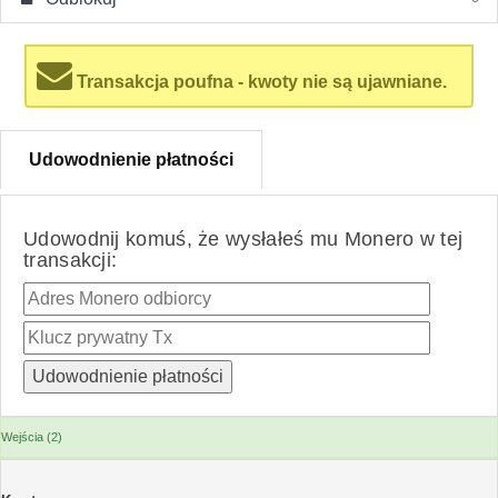
Transakcja poufna - kwoty nie są ujawniane.
Udowodnienie płatności
Udowodnij komuś, że wysłałeś mu Monero w tej
transakcji:
Wejścia (2)