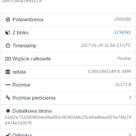
1847c8da3992cc9
Potwierdzenia
2500285
Z bloku
1234341
Timestamp
2017-01-29 11:56:13 UTC
Wyjście całkowite
Poufne
opłata
0.056186514976 XMR
Rozmiar
32173 B
Rozmiar pierścienia
3
Dodatkowa strona
01bf2e7310009654ed9a00dc0fc90248c23c99ddfeea5f15e74fa74
6474e192570
Odblokuj
0