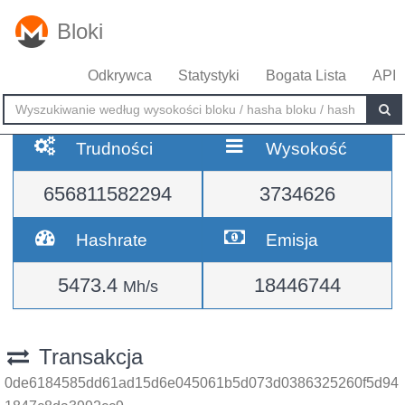
Bloki
Odkrywca
Statystyki
Bogata Lista
API
Trudności
Wysokość
656811582294
3734626
Hashrate
Emisja
5473.4
18446744
Mh/s
Transakcja
0de6184585dd61ad15d6e045061b5d073d0386325260f5d94