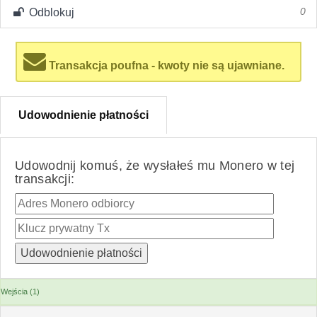
Odblokuj
0
Transakcja poufna - kwoty nie są ujawniane.
Udowodnienie płatności
Udowodnij komuś, że wysłałeś mu Monero w tej
transakcji:
Wejścia (1)