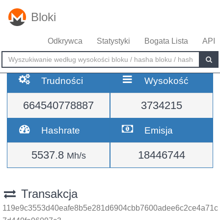
Bloki
Odkrywca
Statystyki
Bogata Lista
API
Trudności
Wysokość
664540778887
3734215
Hashrate
Emisja
5537.8
18446744
Mh/s
Transakcja
119e9c3553d40eafe8b5e281d6904cbb7600adee6c2ce4a71c