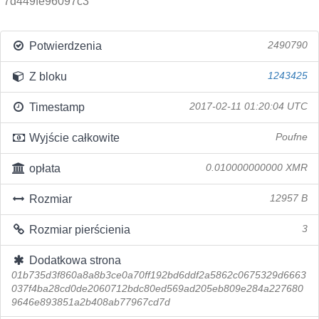
7d449fe96097c3
Potwierdzenia
2490790
Z bloku
1243425
Timestamp
2017-02-11 01:20:04 UTC
Wyjście całkowite
Poufne
opłata
0.010000000000 XMR
Rozmiar
12957 B
Rozmiar pierścienia
3
Dodatkowa strona
01b735d3f860a8a8b3ce0a70ff192bd6ddf2a5862c0675329d6663
037f4ba28cd0de2060712bdc80ed569ad205eb809e284a227680
9646e893851a2b408ab77967cd7d